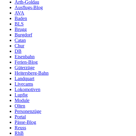
Arth-Goldau
Ausflugs-Blog
AVA
Baden
BLS
Brugg
Burgdorf
Catan
Chur
DB
Eisenbahn
Ferien-Blog
Güterzüge
Heitersberg-Bahn
Landquart
Livecams
Lokomotiven
Lupfig
Module
Olten
Personenzüge
Portal
Pässe-Blog
Reuss
RhB