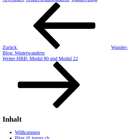
Beitragsnavigation
Vorheriger
Beitrag
Zurück
Wander-
Blog: Winterwandern
Nächster
Weiter
HBB: Modul 80 und Modul 22
Beitrag
Inhalt
Willkommen
Blog @ juergs.ch