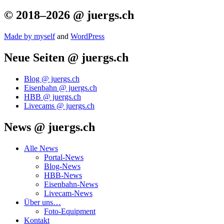
© 2018–2026 @ juergs.ch
Made by mys­elf
and
Word­Press
Neue Seiten @ juergs.ch
Blog @ juergs.ch
Eisenbahn @ juergs.ch
HBB @ juergs.ch
Livecams @ juergs.ch
News @ juergs.ch
Alle News
Portal-News
Blog-News
HBB-News
Eisenbahn-News
Livecam-News
Über uns…
Foto-Equipment
Kontakt