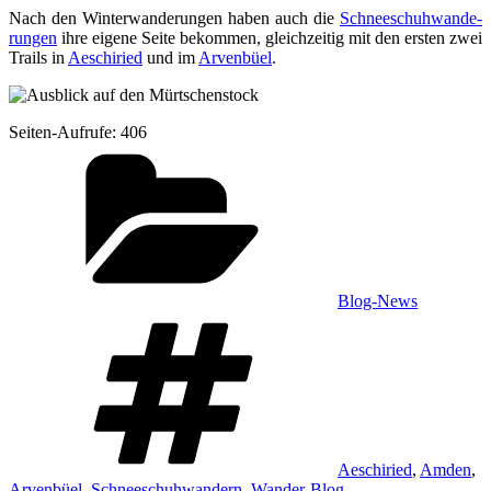
Nach den Win­ter­wan­de­run­gen haben auch die
Schnee­schuh­wan­de­
run­gen
ihre eige­ne Sei­te bekom­men, gleich­zei­tig mit den ers­ten zwei
Trails in
Aeschi­ried
und im
Arven­büel
.
Sei­ten-Auf­ru­fe:
406
Kategorien
Blog-News
Schlagwörter
Aeschiried
,
Amden
,
Arvenbüel
,
Schneeschuhwandern
,
Wander-Blog