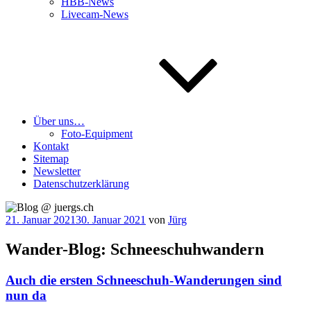
HBB-News
Livecam-News
Über uns…
Foto-Equipment
Kontakt
Sitemap
Newsletter
Datenschutzerklärung
Veröffentlicht
21. Januar 2021
30. Januar 2021
von
Jürg
am
Wander-Blog: Schneeschuhwandern
Auch die ersten Schneeschuh-Wanderungen sind
nun da