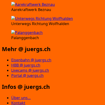
Aarekraftwerk Beznau
Unterwegs Richtung Wolfhalden
Palanggenbach
Mehr @ juergs.ch
Eisenbahn @ juergs.ch
HBB @ juergs.ch
Livecams @ juergs.ch
Portal @ juergs.ch
Infos @ juergs.ch
Über uns…
Kontakt