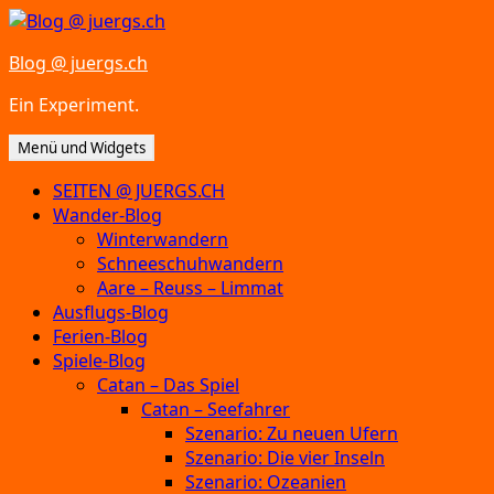
Zum
Inhalt
Blog @ juergs.ch
springen
Ein Experiment.
Menü und Widgets
SEITEN @ JUERGS.CH
Wander-Blog
Winterwandern
Schneeschuhwandern
Aare – Reuss – Limmat
Ausflugs-Blog
Ferien-Blog
Spiele-Blog
Catan – Das Spiel
Catan – Seefahrer
Szenario: Zu neuen Ufern
Szenario: Die vier Inseln
Szenario: Ozeanien