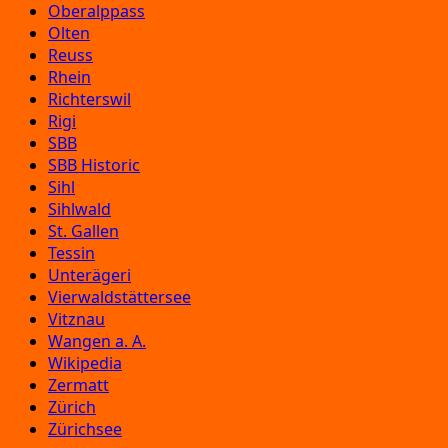
Oberalppass
Olten
Reuss
Rhein
Richterswil
Rigi
SBB
SBB Historic
Sihl
Sihlwald
St. Gallen
Tessin
Unterägeri
Vierwaldstättersee
Vitznau
Wangen a. A.
Wikipedia
Zermatt
Zürich
Zürichsee