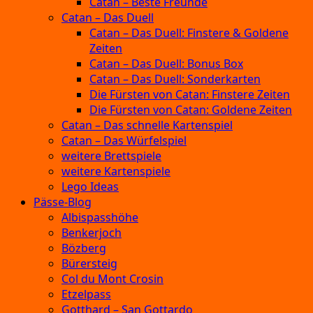
Catan – Beste Freunde
Catan – Das Duell
Catan – Das Duell: Finstere & Goldene
Zeiten
Catan – Das Duell: Bonus Box
Catan – Das Duell: Sonderkarten
Die Fürsten von Catan: Finstere Zeiten
Die Fürsten von Catan: Goldene Zeiten
Catan – Das schnelle Kartenspiel
Catan – Das Würfelspiel
weitere Brettspiele
weitere Kartenspiele
Lego Ideas
Pässe-Blog
Albispasshöhe
Benkerjoch
Bözberg
Bürersteig
Col du Mont Crosin
Etzelpass
Gotthard – San Gottardo