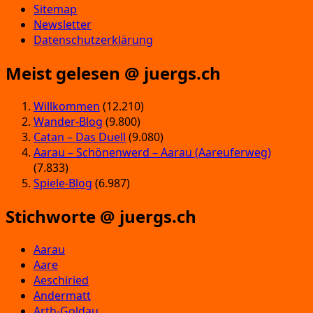
Sitemap
Newsletter
Datenschutzerklärung
Meist gelesen @ juergs.ch
Willkommen
(12.210)
Wander-Blog
(9.800)
Catan – Das Duell
(9.080)
Aarau – Schönenwerd – Aarau (Aareuferweg)
(7.833)
Spiele-Blog
(6.987)
Stichworte @ juergs.ch
Aarau
Aare
Aeschiried
Andermatt
Arth-Goldau