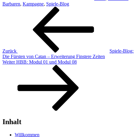
Barbaren
,
Kampagne
,
Spiele-Blog
Beitragsnavigation
Vorheriger
Beitrag
Zurück
Spiele-Blog:
Die Fürsten von Catan – Erweiterung Finstere Zeiten
Nächster
Weiter
HBB: Modul 01 und Modul 08
Beitrag
Inhalt
Willkommen