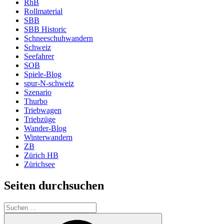
RhB
Rollmaterial
SBB
SBB Historic
Schneeschuhwandern
Schweiz
Seefahrer
SOB
Spiele-Blog
spur-N-schweiz
Szenario
Thurbo
Triebwagen
Triebzüge
Wander-Blog
Winterwandern
ZB
Zürich HB
Zürichsee
Seiten durchsuchen
Suchen
nach:
Suchen