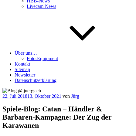
HBB-News
Livecam-News
Über uns…
Foto-Equipment
Kontakt
Sitemap
Newsletter
Datenschutzerklärung
Veröffentlicht
22. Juli 2018
13. Oktober 2021
von
Jürg
am
Spiele-Blog: Catan – Händler &
Barbaren-Kampagne: Der Zug der
Karawanen