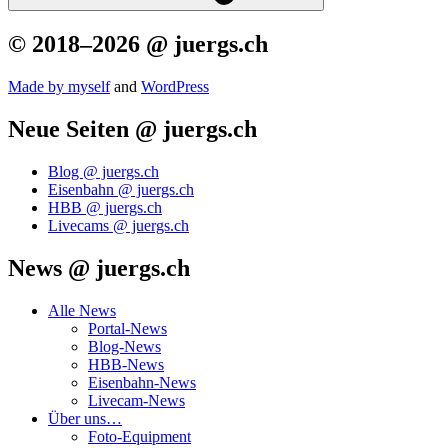
© 2018–2026 @ juergs.ch
Made by mys­elf
and
Word­Press
Neue Seiten @ juergs.ch
Blog @ juergs.ch
Eisenbahn @ juergs.ch
HBB @ juergs.ch
Livecams @ juergs.ch
News @ juergs.ch
Alle News
Portal-News
Blog-News
HBB-News
Eisenbahn-News
Livecam-News
Über uns…
Foto-Equipment