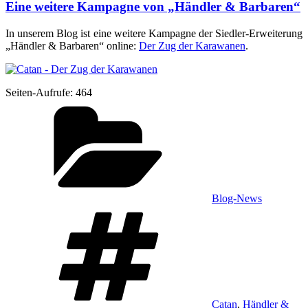
Eine weitere Kampagne von „Händler & Barbaren“
In unse­rem Blog ist eine wei­te­re Kam­pa­gne der Sied­ler-Erwei­te­rung
„Händ­ler & Bar­ba­ren“ online:
Der Zug der Kara­wa­nen
.
Sei­ten-Auf­ru­fe:
464
Kategorien
Blog-News
Schlagwörter
Catan
,
Händler &