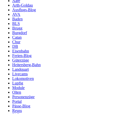
Aare
Arth-Goldau
Ausflugs-Blog
AVA
Baden
BLS
Brugg
Burgdorf
Catan
Chur
DB
Eisenbahn
Ferien-Blog
Güterzüge
Heitersberg-Bahn
Landquart
Livecams
Lokomotiven
Lupfig
Module
Olten
Personenzüge
Portal
Pässe-Blog
Reuss