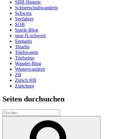
SBB Historic
Schneeschuhwandern
Schweiz
Seefahrer
SOB
Spiele-Blog
spur-N-schweiz
Szenario
Thurbo
Triebwagen
Triebzüge
Wander-Blog
Winterwandern
ZB
Zürich HB
Zürichsee
Seiten durchsuchen
Suchen
nach:
Suchen