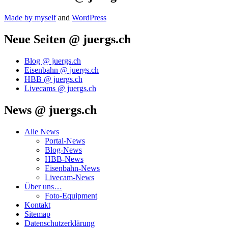
Made by mys­elf
and
Word­Press
Neue Seiten @ juergs.ch
Blog @ juergs.ch
Eisenbahn @ juergs.ch
HBB @ juergs.ch
Livecams @ juergs.ch
News @ juergs.ch
Alle News
Portal-News
Blog-News
HBB-News
Eisenbahn-News
Livecam-News
Über uns…
Foto-Equipment
Kontakt
Sitemap
Datenschutzerklärung