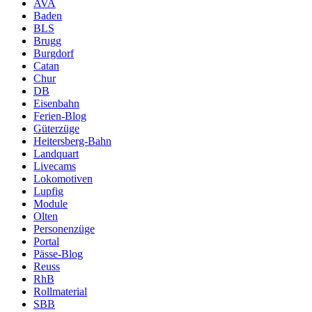
AVA
Baden
BLS
Brugg
Burgdorf
Catan
Chur
DB
Eisenbahn
Ferien-Blog
Güterzüge
Heitersberg-Bahn
Landquart
Livecams
Lokomotiven
Lupfig
Module
Olten
Personenzüge
Portal
Pässe-Blog
Reuss
RhB
Rollmaterial
SBB