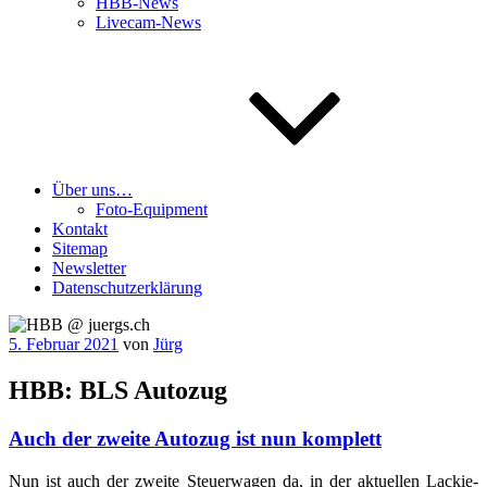
HBB-News
Livecam-News
Über uns…
Foto-Equipment
Kontakt
Sitemap
Newsletter
Datenschutzerklärung
Veröffentlicht
5. Februar 2021
von
Jürg
am
HBB: BLS Autozug
Auch der zweite Autozug ist nun komplett
Nun ist auch der zwei­te Steu­er­wa­gen da, in der aktu­el­len Lackie­