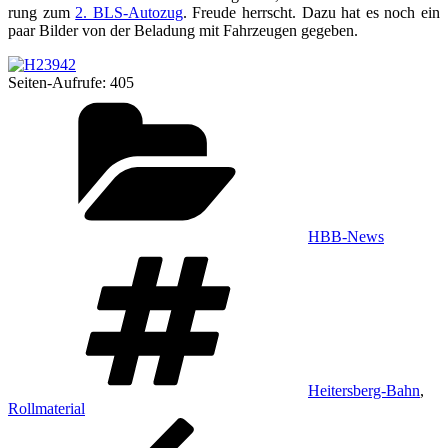
rung zum
2. BLS-Auto­zug
. Freu­de herrscht. Dazu hat es noch ein
paar Bil­der von der Bela­dung mit Fahr­zeu­gen gegeben.
Sei­ten-Auf­ru­fe:
405
Kategorien
HBB-News
Schlagwörter
Heitersberg-Bahn
,
Rollmaterial
Beitragsnavigation
Vorheriger
Beitrag