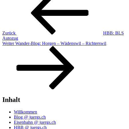
Zurück
HBB: BLS
Autozug
Nächster
Weiter
Wander-Blog: Horgen – Wädenswil – Richterswil
Beitrag
Inhalt
Willkommen
Blog @ juergs.ch
Eisenbahn @ juergs.ch
HBB @ juergs.ch