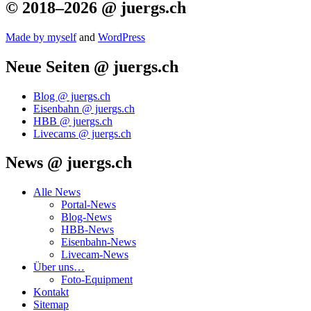
© 2018–2026 @ juergs.ch
Made by mys­elf
and
Word­Press
Neue Seiten @ juergs.ch
Blog @ juergs.ch
Eisenbahn @ juergs.ch
HBB @ juergs.ch
Livecams @ juergs.ch
News @ juergs.ch
Alle News
Portal-News
Blog-News
HBB-News
Eisenbahn-News
Livecam-News
Über uns…
Foto-Equipment
Kontakt
Sitemap