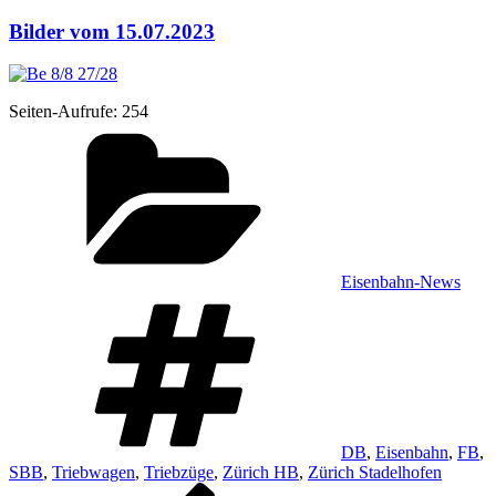
Bilder vom 15.07.2023
Sei­ten-Auf­ru­fe:
254
Kategorien
Eisenbahn-News
Schlagwörter
DB
,
Eisenbahn
,
FB
,
SBB
,
Triebwagen
,
Triebzüge
,
Zürich HB
,
Zürich Stadelhofen
Vorheriger