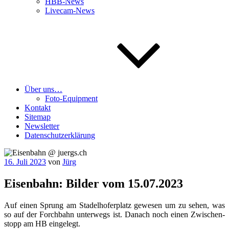
HBB-News
Livecam-News
Über uns…
Foto-Equipment
Kontakt
Sitemap
Newsletter
Datenschutzerklärung
Veröffentlicht
16. Juli 2023
von
Jürg
am
Eisenbahn: Bilder vom 15.07.2023
Auf einen Sprung am Sta­del­ho­fer­platz gewe­sen um zu sehen, was
so auf der Forch­bahn unter­wegs ist. Danach noch einen Zwi­schen­
stopp am HB eingelegt.