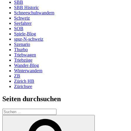
SBB
SBB Historic
Schneeschuhwandern
Schweiz
Seefahrer
SOB
Spiele-Blog
spur-N-schweiz
Szenario
Thurbo
Triebwagen
Triebzüge
Wander-Blog
Winterwandern
ZB
Zürich HB
Zürichsee
Seiten durchsuchen
Suchen
nach:
Suchen