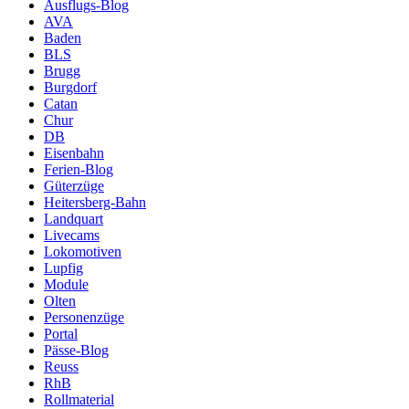
Ausflugs-Blog
AVA
Baden
BLS
Brugg
Burgdorf
Catan
Chur
DB
Eisenbahn
Ferien-Blog
Güterzüge
Heitersberg-Bahn
Landquart
Livecams
Lokomotiven
Lupfig
Module
Olten
Personenzüge
Portal
Pässe-Blog
Reuss
RhB
Rollmaterial