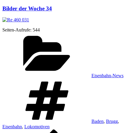
Bilder der Woche 34
Sei­ten-Auf­ru­fe:
544
Kategorien
Eisenbahn-News
Schlagwörter
Baden
,
Brugg
,
Eisenbahn
,
Lokomotiven
Vorheriger