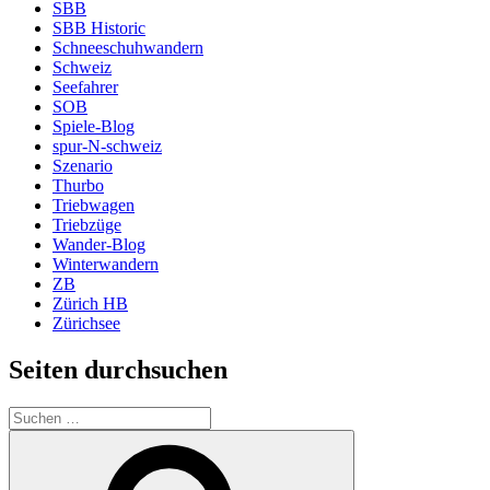
SBB
SBB Historic
Schneeschuhwandern
Schweiz
Seefahrer
SOB
Spiele-Blog
spur-N-schweiz
Szenario
Thurbo
Triebwagen
Triebzüge
Wander-Blog
Winterwandern
ZB
Zürich HB
Zürichsee
Seiten durchsuchen
Suchen
nach:
Suchen