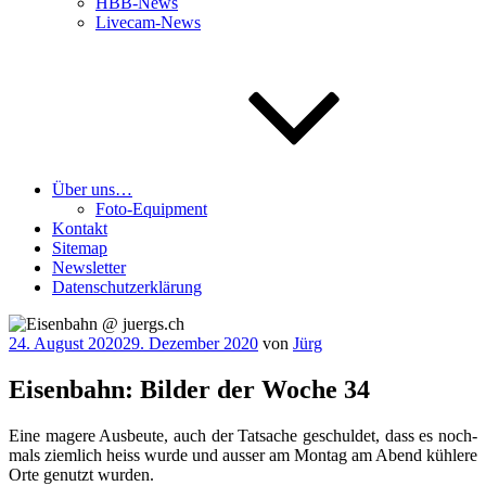
HBB-News
Livecam-News
Über uns…
Foto-Equipment
Kontakt
Sitemap
Newsletter
Datenschutzerklärung
Veröffentlicht
24. August 2020
29. Dezember 2020
von
Jürg
am
Eisenbahn: Bilder der Woche 34
Eine mage­re Aus­beu­te, auch der Tat­sa­che geschul­det, dass es noch­
mals ziem­lich heiss wur­de und aus­ser am Mon­tag am Abend küh­le­re
Orte genutzt wurden.