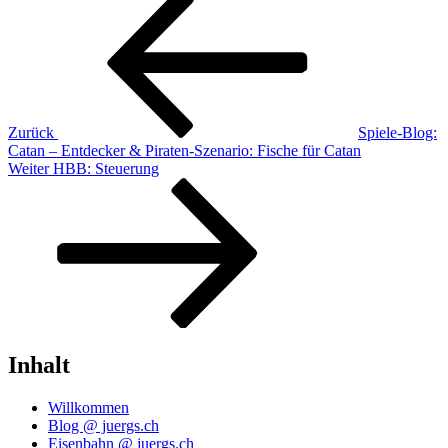
Beitragsnavigation
Beitrag
Zurück
Spiele-Blog:
Catan – Entdecker & Piraten-Szenario: Fische für Catan
Nächster
Weiter
HBB: Steuerung
Beitrag
Inhalt
Willkommen
Blog @ juergs.ch
Eisenbahn @ juergs.ch