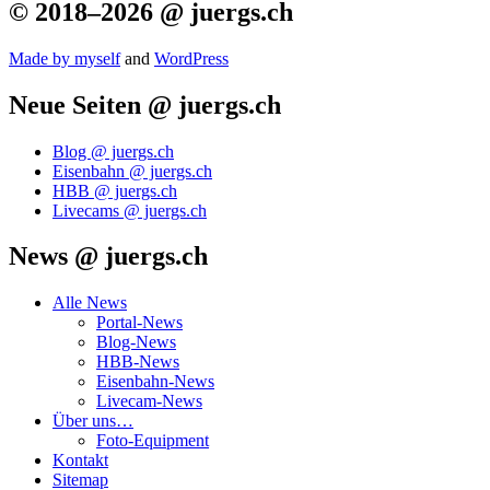
© 2018–2026 @ juergs.ch
Made by mys­elf
and
Word­Press
Neue Seiten @ juergs.ch
Blog @ juergs.ch
Eisenbahn @ juergs.ch
HBB @ juergs.ch
Livecams @ juergs.ch
News @ juergs.ch
Alle News
Portal-News
Blog-News
HBB-News
Eisenbahn-News
Livecam-News
Über uns…
Foto-Equipment
Kontakt
Sitemap