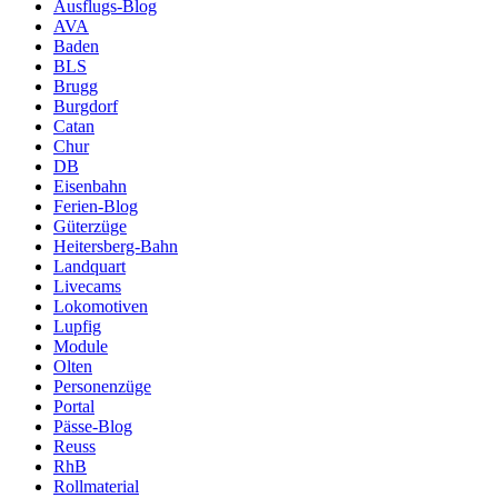
Ausflugs-Blog
AVA
Baden
BLS
Brugg
Burgdorf
Catan
Chur
DB
Eisenbahn
Ferien-Blog
Güterzüge
Heitersberg-Bahn
Landquart
Livecams
Lokomotiven
Lupfig
Module
Olten
Personenzüge
Portal
Pässe-Blog
Reuss
RhB
Rollmaterial