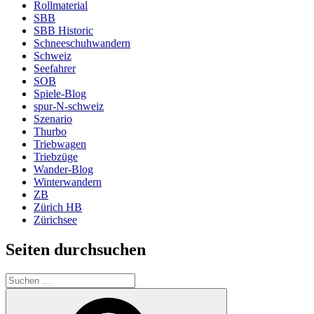
Rollmaterial
SBB
SBB Historic
Schneeschuhwandern
Schweiz
Seefahrer
SOB
Spiele-Blog
spur-N-schweiz
Szenario
Thurbo
Triebwagen
Triebzüge
Wander-Blog
Winterwandern
ZB
Zürich HB
Zürichsee
Seiten durchsuchen
Suchen
nach:
Suchen