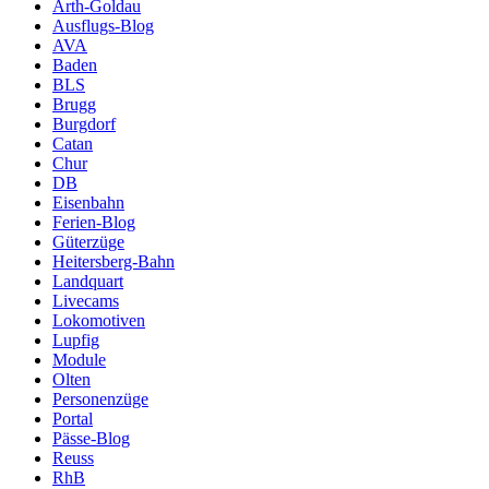
Arth-Goldau
Ausflugs-Blog
AVA
Baden
BLS
Brugg
Burgdorf
Catan
Chur
DB
Eisenbahn
Ferien-Blog
Güterzüge
Heitersberg-Bahn
Landquart
Livecams
Lokomotiven
Lupfig
Module
Olten
Personenzüge
Portal
Pässe-Blog
Reuss
RhB