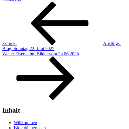
Beitragsnavigation
Vorheriger
Beitrag
Zurück
Ausflugs-
Blog: Sonntag 22. Juni 2025
Nächster
Weiter
Eisenbahn: Bilder vom 23.06.2025
Beitrag
Inhalt
Willkommen
Blog @ juergs.ch