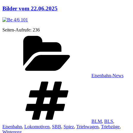
Bilder vom 22.06.2025
Sei­ten-Auf­ru­fe:
236
Kategorien
Eisenbahn-News
Schlagwörter
BLM
,
BLS
,
Eisenbahn
,
Lokomotiven
,
SBB
,
Spiez
,
Triebwagen
,
Triebzüge
,
Winteregg