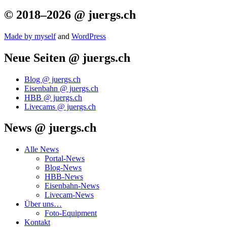
© 2018–2026 @ juergs.ch
Made by mys­elf
and
Word­Press
Neue Seiten @ juergs.ch
Blog @ juergs.ch
Eisenbahn @ juergs.ch
HBB @ juergs.ch
Livecams @ juergs.ch
News @ juergs.ch
Alle News
Portal-News
Blog-News
HBB-News
Eisenbahn-News
Livecam-News
Über uns…
Foto-Equipment
Kontakt