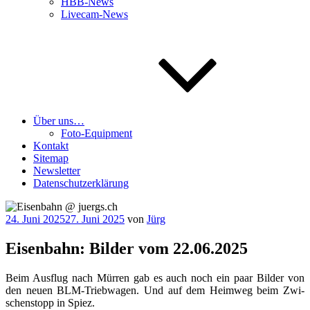
HBB-News
Livecam-News
Über uns…
Foto-Equipment
Kontakt
Sitemap
Newsletter
Datenschutzerklärung
Veröffentlicht
24. Juni 2025
27. Juni 2025
von
Jürg
am
Eisenbahn: Bilder vom 22.06.2025
Beim Aus­flug nach Mür­ren gab es auch noch ein paar Bil­der von
den neu­en BLM-Trieb­wa­gen. Und auf dem Heim­weg beim Zwi­
schen­stopp in Spiez.