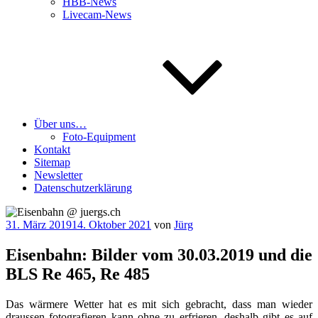
HBB-News
Livecam-News
Über uns…
Foto-Equipment
Kontakt
Sitemap
Newsletter
Datenschutzerklärung
Veröffentlicht
31. März 2019
14. Oktober 2021
von
Jürg
am
Eisenbahn: Bilder vom 30.03.2019 und die
BLS Re 465, Re 485
Das wär­me­re Wet­ter hat es mit sich gebracht, dass man wie­der
draus­sen foto­gra­fie­ren kann ohne zu erfrie­ren, des­halb gibt es auf