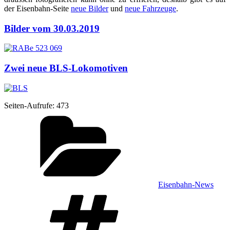
der Eisen­bahn-Sei­te
neue Bil­der
und
neue Fahr­zeu­ge
.
Bilder vom 30.03.2019
Zwei neue BLS-Lokomotiven
Sei­ten-Auf­ru­fe:
473
Kategorien
Eisenbahn-News
Schlagwörter