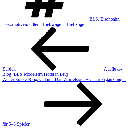
BLS
,
Eisenbahn
,
Lokomotiven
,
Olten
,
Triebwagen
,
Triebzüge
Beitragsnavigation
Vorheriger
Beitrag
Zurück
Ausflugs-
Blog: BLS-Modell im Hotel in Brig
Nächster
Weiter
Spiele-Blog: Catan – Das Würfelspiel + Catan Ergänzungen
Beitrag
für 5–6 Spieler