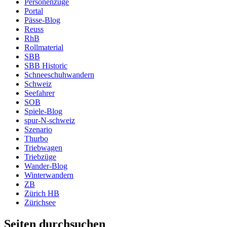
Personenzüge
Portal
Pässe-Blog
Reuss
RhB
Rollmaterial
SBB
SBB Historic
Schneeschuhwandern
Schweiz
Seefahrer
SOB
Spiele-Blog
spur-N-schweiz
Szenario
Thurbo
Triebwagen
Triebzüge
Wander-Blog
Winterwandern
ZB
Zürich HB
Zürichsee
Seiten durchsuchen