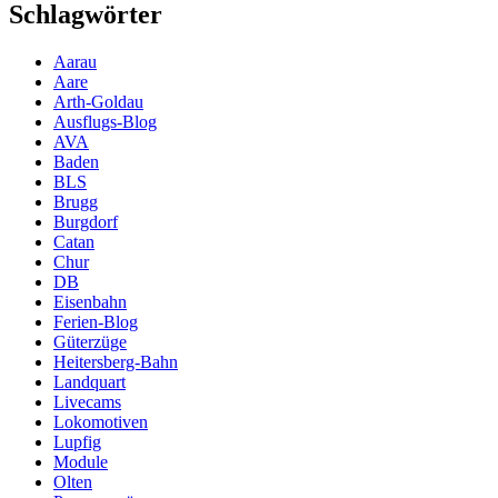
Schlagwörter
Aarau
Aare
Arth-Goldau
Ausflugs-Blog
AVA
Baden
BLS
Brugg
Burgdorf
Catan
Chur
DB
Eisenbahn
Ferien-Blog
Güterzüge
Heitersberg-Bahn
Landquart
Livecams
Lokomotiven
Lupfig
Module
Olten