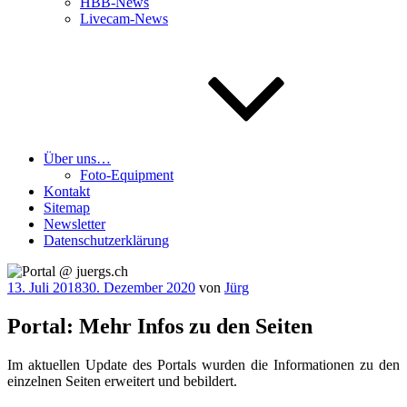
HBB-News
Livecam-News
Über uns…
Foto-Equipment
Kontakt
Sitemap
Newsletter
Datenschutzerklärung
Veröffentlicht
13. Juli 2018
30. Dezember 2020
von
Jürg
am
Portal: Mehr Infos zu den Seiten
Im aktu­el­len Update des Por­tals wur­den die Infor­ma­tio­nen zu den
ein­zel­nen Sei­ten erwei­tert und bebildert.