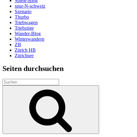
Spiele-Blog
spur-N-schweiz
Szenario
Thurbo
Triebwagen
Triebzüge
Wander-Blog
Winterwandern
ZB
Zürich HB
Zürichsee
Seiten durchsuchen
Suchen
nach:
Suchen