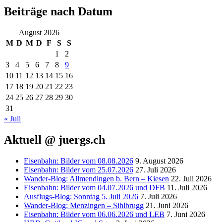
Beiträge nach Datum
August 2026
M
D
M
D
F
S
S
1
2
3
4
5
6
7
8
9
10
11
12
13
14
15
16
17
18
19
20
21
22
23
24
25
26
27
28
29
30
31
« Juli
Aktuell @ juergs.ch
Eisenbahn: Bilder vom 08.08.2026
9. August 2026
Eisenbahn: Bilder vom 25.07.2026
27. Juli 2026
Wander-Blog: Allmendingen b. Bern – Kiesen
22. Juli 2026
Eisenbahn: Bilder vom 04.07.2026 und DFB
11. Juli 2026
Ausflugs-Blog: Sonntag 5. Juli 2026
7. Juli 2026
Wander-Blog: Menzingen – Sihlbrugg
21. Juni 2026
Eisenbahn: Bilder vom 06.06.2026 und LEB
7. Juni 2026