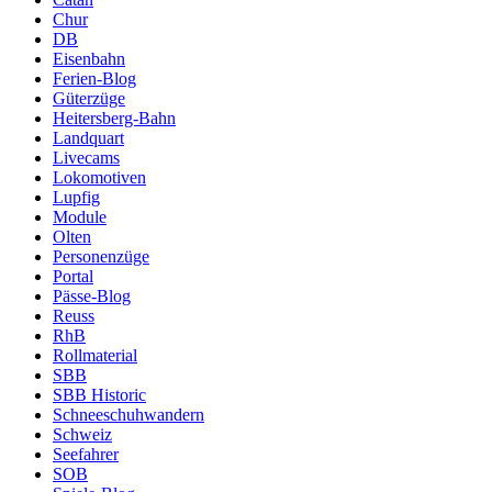
Chur
DB
Eisenbahn
Ferien-Blog
Güterzüge
Heitersberg-Bahn
Landquart
Livecams
Lokomotiven
Lupfig
Module
Olten
Personenzüge
Portal
Pässe-Blog
Reuss
RhB
Rollmaterial
SBB
SBB Historic
Schneeschuhwandern
Schweiz
Seefahrer
SOB