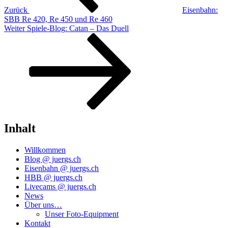
Zurück
Eisenbahn:
SBB Re 420, Re 450 und Re 460
Nächster
Weiter
Spiele-Blog: Catan – Das Duell
Beitrag
Inhalt
Willkommen
Blog @ juergs.ch
Eisenbahn @ juergs.ch
HBB @ juergs.ch
Livecams @ juergs.ch
News
Über uns…
Unser Foto-Equipment
Kontakt