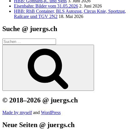
HBB: Gotthard-IC und Sgns
3. Juni 2026
Eisenbahn: Bilder vom 31.05.2026
2. Juni 2026
HBB: RhB Container, BLS Autozug, Circus Knie, Sportzug,
Railcare und TGV 2N2
18. Mai 2026
Suche @ juergs.ch
Suchen
nach:
Suchen
© 2018–2026 @ juergs.ch
Made by mys­elf
and
Word­Press
Neue Seiten @ juergs.ch