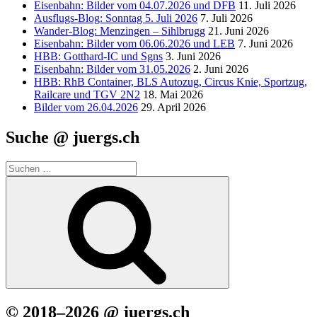
Eisenbahn: Bilder vom 04.07.2026 und DFB
11. Juli 2026
Ausflugs-Blog: Sonntag 5. Juli 2026
7. Juli 2026
Wander-Blog: Menzingen – Sihlbrugg
21. Juni 2026
Eisenbahn: Bilder vom 06.06.2026 und LEB
7. Juni 2026
HBB: Gotthard-IC und Sgns
3. Juni 2026
Eisenbahn: Bilder vom 31.05.2026
2. Juni 2026
HBB: RhB Container, BLS Autozug, Circus Knie, Sportzug,
Railcare und TGV 2N2
18. Mai 2026
Bilder vom 26.04.2026
29. April 2026
Suche @ juergs.ch
Suchen
nach:
Suchen
© 2018–2026 @ juergs.ch