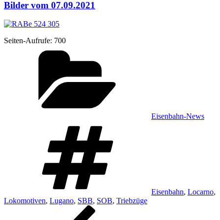
Bilder vom 07.09.2021
Sei­ten-Auf­ru­fe:
700
Kategorien
Eisenbahn-News
Schlagwörter
Eisenbahn
,
Locarno
,
Lokomotiven
,
Lugano
,
SBB
,
SOB
,
Triebzüge
Beitragsnavigation
Vorheriger
Beitrag