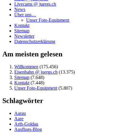
Livecams @ juergs.ch
News
Über uns…
Unser Foto-Equipment
Kontakt
Sitemap
Newsletter
Datenschutzerklärung
Am meisten gelesen
Willkommen
(175.456)
Eisenbahn @ juergs.ch
(13.375)
Sitemap
(7.648)
Kontakt
(7.448)
Unser Foto-Equipment
(5.807)
Schlagwörter
Aarau
Aare
Arth-Goldau
Ausflugs-Blog