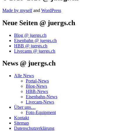
Made by mys­elf
and
Word­Press
Neue Seiten @ juergs.ch
Blog @ juergs.ch
Eisenbahn @ juergs.ch
HBB @ juergs.ch
Livecams @ juergs.ch
News @ juergs.ch
Alle News
Portal-News
Blog-News
HBB-News
Eisenbahn-News
Livecam-News
Über uns…
Foto-Equipment
Kontakt
Sitemap
Datenschutzerklärung