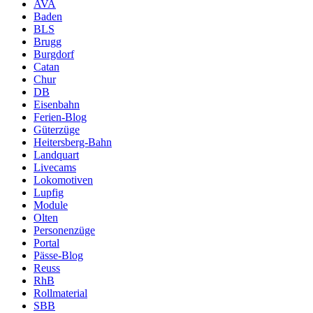
AVA
Baden
BLS
Brugg
Burgdorf
Catan
Chur
DB
Eisenbahn
Ferien-Blog
Güterzüge
Heitersberg-Bahn
Landquart
Livecams
Lokomotiven
Lupfig
Module
Olten
Personenzüge
Portal
Pässe-Blog
Reuss
RhB
Rollmaterial
SBB