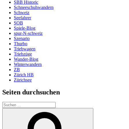
SBB Historic
Schneeschuhwandern
Schweiz
Seefahrer
SOB
Spiele-Blog
spur-N-schweiz
Szenario
Thurbo
Triebwagen
Triebzüge
Wander-Blog
Winterwandern
ZB
Zürich HB
Zürichsee
Seiten durchsuchen
Suchen
nach:
Suchen