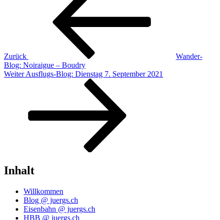
Zurück
Wander-
Blog: Noiraigue – Boudry
Nächster
Weiter
Ausflugs-Blog: Dienstag 7. September 2021
Beitrag
Inhalt
Willkommen
Blog @ juergs.ch
Eisenbahn @ juergs.ch
HBB @ juergs.ch