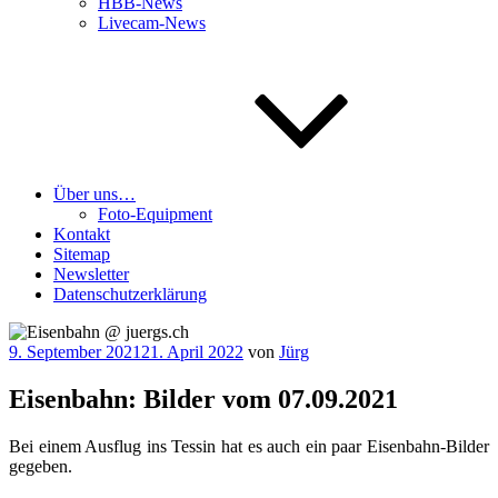
HBB-News
Livecam-News
Über uns…
Foto-Equipment
Kontakt
Sitemap
Newsletter
Datenschutzerklärung
Veröffentlicht
9. September 2021
21. April 2022
von
Jürg
am
Eisenbahn: Bilder vom 07.09.2021
Bei einem Aus­flug ins Tes­sin hat es auch ein paar Eisen­bahn-Bil­der
gegeben.