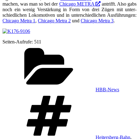
ma­chen, was man so bei der
Chi­ca­go METRA
antrifft. Also gabs
noch ein wenig Ver­stär­kung in Form von drei Zügen mit unter­
schied­li­chen Loko­mo­ti­ven und in unter­schied­li­chen Aus­füh­run­gen:
Chi­ca­go Metra 1
,
Chi­ca­go Metra 2
und
Chi­ca­go Metra 3
.
Sei­ten-Auf­ru­fe:
511
Kategorien
HBB-News
Schlagwörter
Heitersberg-Bahn
,