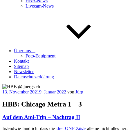
HBB-News
Livecam-News
Über uns…
Foto-Equipment
Kontakt
Sitemap
Newsletter
Datenschutzerklärung
Veröffentlicht
13. November 2021
9. Januar 2022
von
Jürg
am
HBB: Chicago Metra 1 – 3
Auf dem Ami-Trip – Nachtrag II
Irgend­wie fand ich, dass die
drei ONP-Züge
allei­ne nicht alles her­