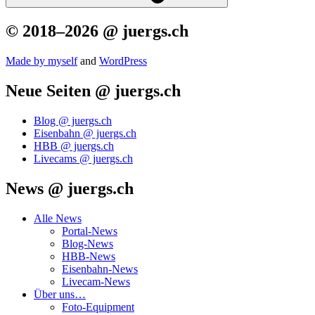
© 2018–2026 @ juergs.ch
Made by mys­elf
and
Word­Press
Neue Seiten @ juergs.ch
Blog @ juergs.ch
Eisenbahn @ juergs.ch
HBB @ juergs.ch
Livecams @ juergs.ch
News @ juergs.ch
Alle News
Portal-News
Blog-News
HBB-News
Eisenbahn-News
Livecam-News
Über uns…
Foto-Equipment