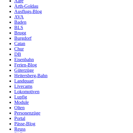
Aare
Arth-Goldau
Ausflugs-Blog
AVA
Baden
BLS
Brugg
Burgdorf
Catan
Chur
DB
Eisenbahn
Ferien-Blog
Güterzüge
Heitersberg-Bahn
Landquart
Livecams
Lokomotiven
Lupfig
Module
Olten
Personenzüge
Portal
Pässe-Blog
Reuss