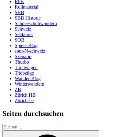
RhB
Rollmaterial
SBB
SBB Historic
Schneeschuhwandern
Schweiz
Seefahrer
SOB
Spiele-Blog
spur-N-schweiz
Szenario
Thurbo
Triebwagen
Triebzüge
Wander-Blog
Winterwandern
ZB
Zürich HB
Zürichsee
Seiten durchsuchen
Suchen
nach:
Suchen