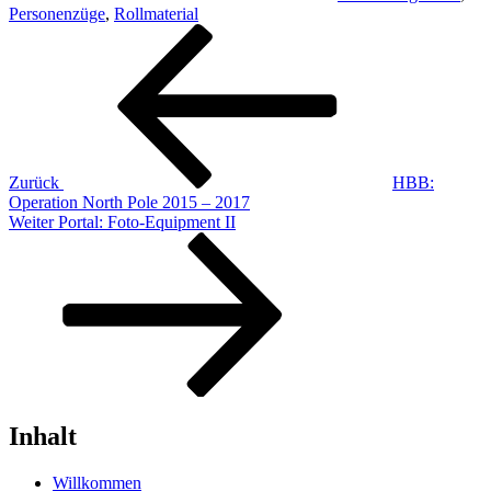
Personenzüge
,
Rollmaterial
Beitragsnavigation
Vorheriger
Beitrag
Zurück
HBB:
Operation North Pole 2015 – 2017
Nächster
Weiter
Portal: Foto-Equipment II
Beitrag
Inhalt
Willkommen