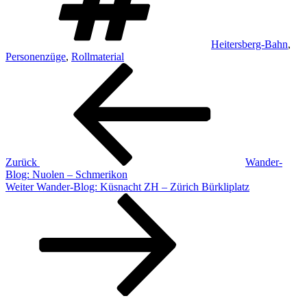
Heitersberg-Bahn
,
Personenzüge
,
Rollmaterial
Beitragsnavigation
Vorheriger
Beitrag
Zurück
Wander-
Blog: Nuolen – Schmerikon
Nächster
Weiter
Wander-Blog: Küsnacht ZH – Zürich Bürkliplatz
Beitrag