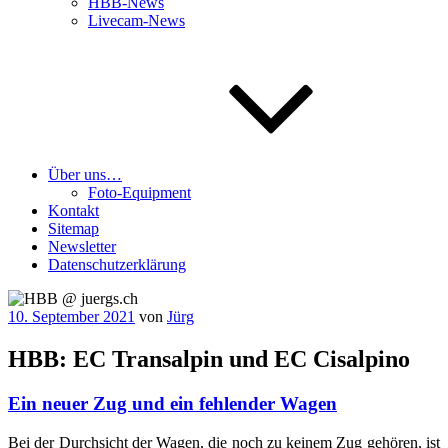
HBB-News
Livecam-News
Über uns…
Foto-Equipment
Kontakt
Sitemap
Newsletter
Datenschutzerklärung
Veröffentlicht
10. September 2021
von
Jürg
am
HBB: EC Transalpin und EC Cisalpino
Ein neuer Zug und ein fehlender Wagen
Bei der Durch­sicht der Wagen, die noch zu kei­nem Zug gehö­ren, ist