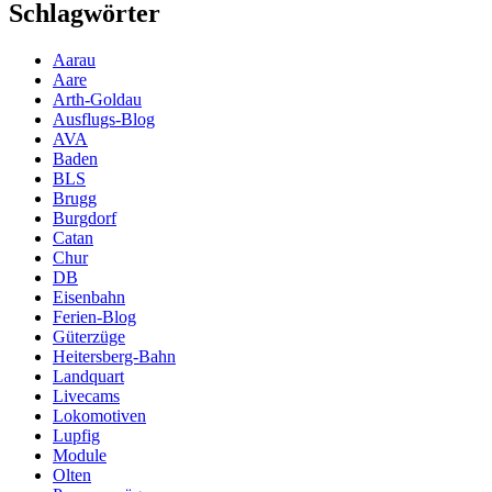
Schlagwörter
Aarau
Aare
Arth-Goldau
Ausflugs-Blog
AVA
Baden
BLS
Brugg
Burgdorf
Catan
Chur
DB
Eisenbahn
Ferien-Blog
Güterzüge
Heitersberg-Bahn
Landquart
Livecams
Lokomotiven
Lupfig
Module
Olten