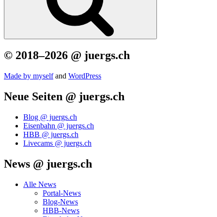
© 2018–2026 @ juergs.ch
Made by mys­elf
and
Word­Press
Neue Seiten @ juergs.ch
Blog @ juergs.ch
Eisenbahn @ juergs.ch
HBB @ juergs.ch
Livecams @ juergs.ch
News @ juergs.ch
Alle News
Portal-News
Blog-News
HBB-News