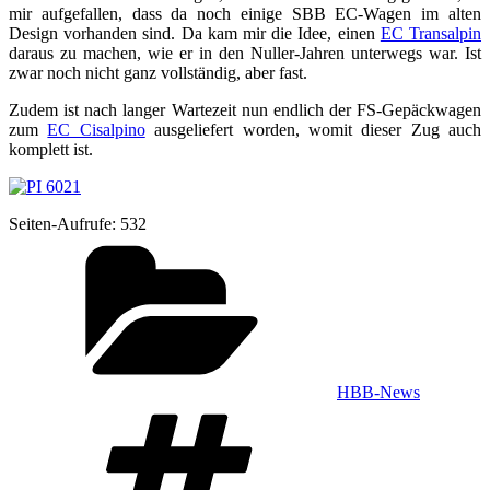
mir auf­ge­fal­len, dass da noch eini­ge SBB EC-Wagen im alten
Design vor­han­den sind. Da kam mir die Idee, einen
EC Tran­sal­pin
dar­aus zu machen, wie er in den Nuller-Jah­ren unter­wegs war. Ist
zwar noch nicht ganz voll­stän­dig, aber fast.
Zudem ist nach lan­ger War­te­zeit nun end­lich der FS-Gepäck­wa­gen
zum
EC Cisal­pi­no
aus­ge­lie­fert wor­den, womit die­ser Zug auch
kom­plett ist.
Sei­ten-Auf­ru­fe:
532
Kategorien
HBB-News
Schlagwörter