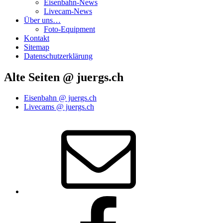
Eisenbahn-News
Livecam-News
Über uns…
Foto-Equipment
Kontakt
Sitemap
Datenschutzerklärung
Alte Seiten @ juergs.ch
Eisenbahn @ juergs.ch
Livecams @ juergs.ch
E‑Mail
Facebook