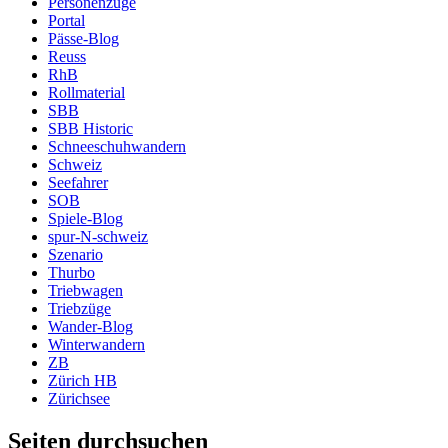
Personenzüge
Portal
Pässe-Blog
Reuss
RhB
Rollmaterial
SBB
SBB Historic
Schneeschuhwandern
Schweiz
Seefahrer
SOB
Spiele-Blog
spur-N-schweiz
Szenario
Thurbo
Triebwagen
Triebzüge
Wander-Blog
Winterwandern
ZB
Zürich HB
Zürichsee
Seiten durchsuchen