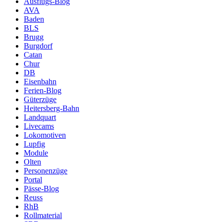
Ausflugs-Blog
AVA
Baden
BLS
Brugg
Burgdorf
Catan
Chur
DB
Eisenbahn
Ferien-Blog
Güterzüge
Heitersberg-Bahn
Landquart
Livecams
Lokomotiven
Lupfig
Module
Olten
Personenzüge
Portal
Pässe-Blog
Reuss
RhB
Rollmaterial