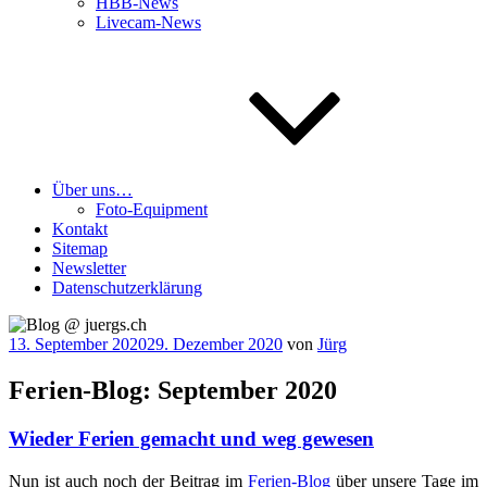
HBB-News
Livecam-News
Über uns…
Foto-Equipment
Kontakt
Sitemap
Newsletter
Datenschutzerklärung
Veröffentlicht
13. September 2020
29. Dezember 2020
von
Jürg
am
Ferien-Blog: September 2020
Wieder Ferien gemacht und weg gewesen
Nun ist auch noch der Bei­trag im
Feri­en-Blog
über unse­re Tage im