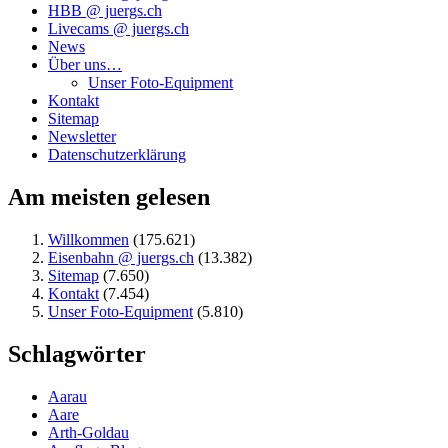
HBB @ juergs.ch
Livecams @ juergs.ch
News
Über uns…
Unser Foto-Equipment
Kontakt
Sitemap
Newsletter
Datenschutzerklärung
Am meisten gelesen
Willkommen
(175.621)
Eisenbahn @ juergs.ch
(13.382)
Sitemap
(7.650)
Kontakt
(7.454)
Unser Foto-Equipment
(5.810)
Schlagwörter
Aarau
Aare
Arth-Goldau