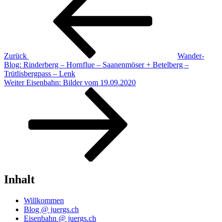
Zurück
Wander-
Blog: Rinderberg – Hornflue – Saanenmöser + Betelberg –
Trütlisbergpass – Lenk
Nächster
Weiter
Eisenbahn: Bilder vom 19.09.2020
Beitrag
Inhalt
Willkommen
Blog @ juergs.ch
Eisenbahn @ juergs.ch