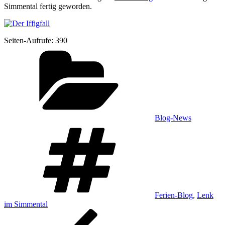
Sim­men­tal fer­tig geworden.
Sei­ten-Auf­ru­fe:
390
Kategorien
Blog-News
Schlagwörter
Ferien-Blog
,
Lenk
im Simmental
Beitragsnavigation
Vorheriger
Beitrag