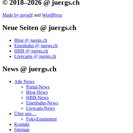
© 2018–2026 @ juergs.ch
Made by mys­elf
and
Word­Press
Neue Seiten @ juergs.ch
Blog @ juergs.ch
Eisenbahn @ juergs.ch
HBB @ juergs.ch
Livecams @ juergs.ch
News @ juergs.ch
Alle News
Portal-News
Blog-News
HBB-News
Eisenbahn-News
Livecam-News
Über uns…
Foto-Equipment
Kontakt
Sitemap