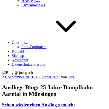
HBB-News
Livecam-News
Über uns…
Foto-Equipment
Kontakt
Sitemap
Newsletter
Datenschutzerklärung
Veröffentlicht
29. September 2019
13. Oktober 2021
von
Jürg
am
Ausflugs-Blog: 25 Jahre Dampfbahn
Aaretal in Münsingen
Schon wieder einen Ausflug gemacht