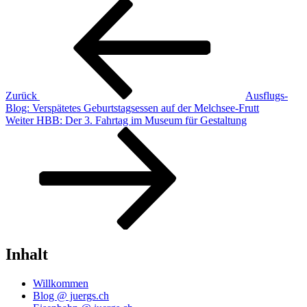
Beitragsnavigation
Vorheriger
Beitrag
Zurück
Ausflugs-
Blog: Verspätetes Geburtstagsessen auf der Melchsee-Frutt
Nächster
Weiter
HBB: Der 3. Fahrtag im Museum für Gestaltung
Beitrag
Inhalt
Willkommen
Blog @ juergs.ch