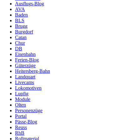
Ausflugs-Blog
AVA
Baden
BLS
Brugg
Burgdorf
Catan
Chur
DB
Eisenbahn
Ferien-Blog
Güterzüge
Heitersberg-Bahn
Landquart
Livecams
Lokomotiven
Lupfig
Module
Olten
Personenzüge
Portal
Pässe-Blog
Reuss
RhB
Rollmaterial