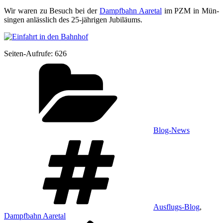
Wir waren zu Besuch bei der
Dampf­bahn Aare­tal
im PZM in Mün­
sin­gen anläss­lich des 25-jäh­ri­gen Jubiläums.
Sei­ten-Auf­ru­fe:
626
Kategorien
Blog-News
Schlagwörter
Ausflugs-Blog
,
Dampfbahn Aaretal