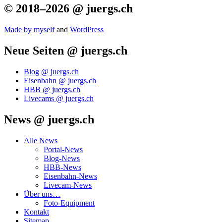
© 2018–2026 @ juergs.ch
Made by mys­elf
and
Word­Press
Neue Seiten @ juergs.ch
Blog @ juergs.ch
Eisenbahn @ juergs.ch
HBB @ juergs.ch
Livecams @ juergs.ch
News @ juergs.ch
Alle News
Portal-News
Blog-News
HBB-News
Eisenbahn-News
Livecam-News
Über uns…
Foto-Equipment
Kontakt
Sitemap