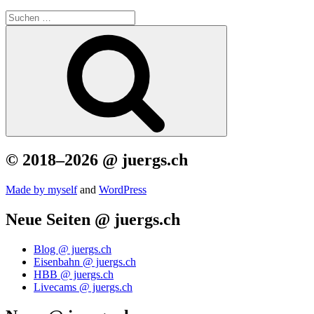
Suchen
nach:
Suchen
© 2018–2026 @ juergs.ch
Made by mys­elf
and
Word­Press
Neue Seiten @ juergs.ch
Blog @ juergs.ch
Eisenbahn @ juergs.ch
HBB @ juergs.ch
Livecams @ juergs.ch