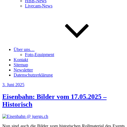
HBB-News
Livecam-News
Über uns…
Foto-Equipment
Kontakt
Sitemap
Newsletter
Datenschutzerklärung
Veröffentlicht
3. Juni 2025
am
Eisenbahn: Bilder vom 17.05.2025 –
Historisch
Nun sind auch die Bil­der vom his­to­ri­schen Roll­ma­te­ri­al des Events