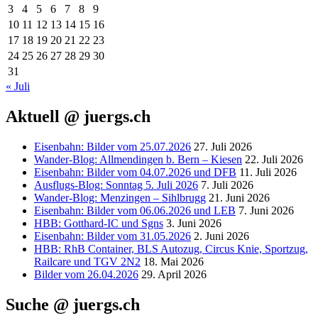
3
4
5
6
7
8
9
10
11
12
13
14
15
16
17
18
19
20
21
22
23
24
25
26
27
28
29
30
31
« Juli
Aktuell @ juergs.ch
Eisenbahn: Bilder vom 25.07.2026
27. Juli 2026
Wander-Blog: Allmendingen b. Bern – Kiesen
22. Juli 2026
Eisenbahn: Bilder vom 04.07.2026 und DFB
11. Juli 2026
Ausflugs-Blog: Sonntag 5. Juli 2026
7. Juli 2026
Wander-Blog: Menzingen – Sihlbrugg
21. Juni 2026
Eisenbahn: Bilder vom 06.06.2026 und LEB
7. Juni 2026
HBB: Gotthard-IC und Sgns
3. Juni 2026
Eisenbahn: Bilder vom 31.05.2026
2. Juni 2026
HBB: RhB Container, BLS Autozug, Circus Knie, Sportzug,
Railcare und TGV 2N2
18. Mai 2026
Bilder vom 26.04.2026
29. April 2026
Suche @ juergs.ch