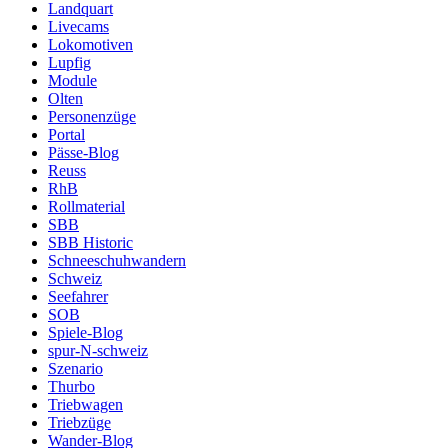
Landquart
Livecams
Lokomotiven
Lupfig
Module
Olten
Personenzüge
Portal
Pässe-Blog
Reuss
RhB
Rollmaterial
SBB
SBB Historic
Schneeschuhwandern
Schweiz
Seefahrer
SOB
Spiele-Blog
spur-N-schweiz
Szenario
Thurbo
Triebwagen
Triebzüge
Wander-Blog