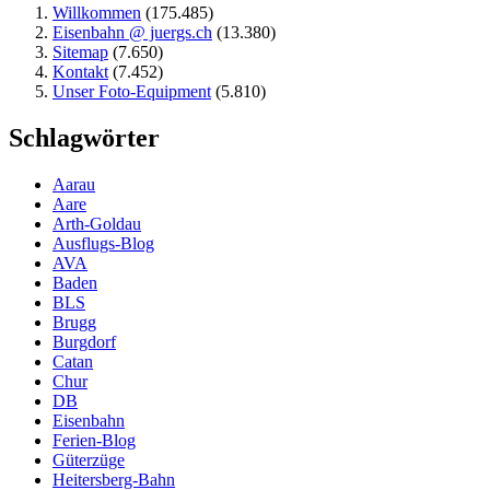
Willkommen
(175.485)
Eisenbahn @ juergs.ch
(13.380)
Sitemap
(7.650)
Kontakt
(7.452)
Unser Foto-Equipment
(5.810)
Schlagwörter
Aarau
Aare
Arth-Goldau
Ausflugs-Blog
AVA
Baden
BLS
Brugg
Burgdorf
Catan
Chur
DB
Eisenbahn
Ferien-Blog
Güterzüge
Heitersberg-Bahn