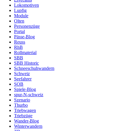
Lokomotiven
Lupfig
Module
Olten
Personenzüge
Portal
Pässe-Blog
Reuss
RhB
Rollmaterial
SBB
SBB Historic
Schneeschuhwandern
Schweiz
Seefahrer
SOB
Spiele-Blog
spur-N-schweiz
Szenario
Thurbo
Triebwagen
Triebzüge
Wander-Blog
Winterwandern