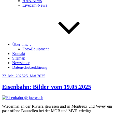
HBB-News
Livecam-News
Über uns…
Foto-Equipment
Kontakt
Sitemap
Newsletter
Datenschutzerklärung
Veröffentlicht
22. Mai 2025
25. Mai 2025
am
Eisenbahn: Bilder vom 19.05.2025
Wie­der­mal an der Rivie­ra gewe­sen und in Mon­treux und Vevey ein
paar offe­ne Bau­stel­len bei der MOB und MVR erledigt.