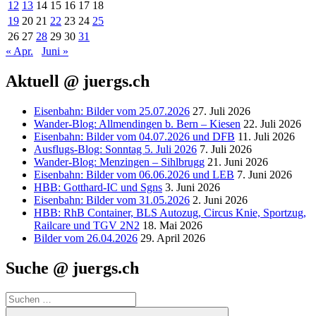
12
13
14
15
16
17
18
19
20
21
22
23
24
25
26
27
28
29
30
31
« Apr.
Juni »
Aktuell @ juergs.ch
Eisenbahn: Bilder vom 25.07.2026
27. Juli 2026
Wander-Blog: Allmendingen b. Bern – Kiesen
22. Juli 2026
Eisenbahn: Bilder vom 04.07.2026 und DFB
11. Juli 2026
Ausflugs-Blog: Sonntag 5. Juli 2026
7. Juli 2026
Wander-Blog: Menzingen – Sihlbrugg
21. Juni 2026
Eisenbahn: Bilder vom 06.06.2026 und LEB
7. Juni 2026
HBB: Gotthard-IC und Sgns
3. Juni 2026
Eisenbahn: Bilder vom 31.05.2026
2. Juni 2026
HBB: RhB Container, BLS Autozug, Circus Knie, Sportzug,
Railcare und TGV 2N2
18. Mai 2026
Bilder vom 26.04.2026
29. April 2026
Suche @ juergs.ch
Suchen
nach:
Suchen