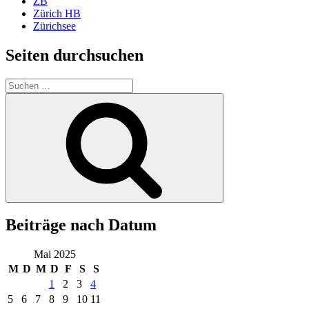
ZB
Zürich HB
Zürichsee
Seiten durchsuchen
Suchen
nach:
Suchen
Beiträge nach Datum
Mai 2025
M
D
M
D
F
S
S
1
2
3
4
5
6
7
8
9
10
11