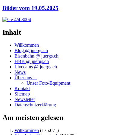
Bilder vom 19.05.2025
Inhalt
Willkommen
Blog @ juergs.ch
Eisenbahn @ juergs.ch
HBB @ juergs.ch
Livecams @ juergs.ch
News
Über uns…
Unser Foto-Equipment
Kontakt
Sitemap
Newsletter
Datenschutzerklärung
Am meisten gelesen
Willkommen
(175.671)