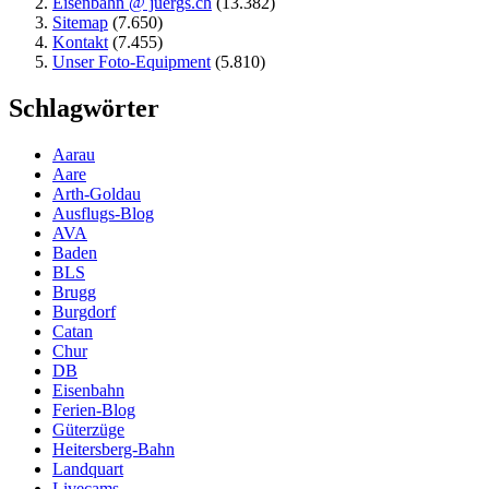
Eisenbahn @ juergs.ch
(13.382)
Sitemap
(7.650)
Kontakt
(7.455)
Unser Foto-Equipment
(5.810)
Schlagwörter
Aarau
Aare
Arth-Goldau
Ausflugs-Blog
AVA
Baden
BLS
Brugg
Burgdorf
Catan
Chur
DB
Eisenbahn
Ferien-Blog
Güterzüge
Heitersberg-Bahn
Landquart
Livecams