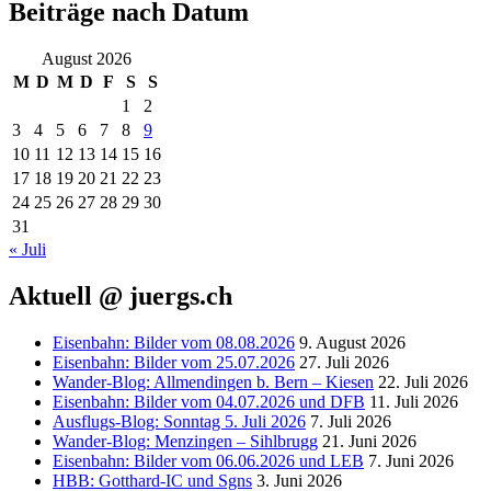
Beiträge nach Datum
August 2026
M
D
M
D
F
S
S
1
2
3
4
5
6
7
8
9
10
11
12
13
14
15
16
17
18
19
20
21
22
23
24
25
26
27
28
29
30
31
« Juli
Aktuell @ juergs.ch
Eisenbahn: Bilder vom 08.08.2026
9. August 2026
Eisenbahn: Bilder vom 25.07.2026
27. Juli 2026
Wander-Blog: Allmendingen b. Bern – Kiesen
22. Juli 2026
Eisenbahn: Bilder vom 04.07.2026 und DFB
11. Juli 2026
Ausflugs-Blog: Sonntag 5. Juli 2026
7. Juli 2026
Wander-Blog: Menzingen – Sihlbrugg
21. Juni 2026
Eisenbahn: Bilder vom 06.06.2026 und LEB
7. Juni 2026
HBB: Gotthard-IC und Sgns
3. Juni 2026