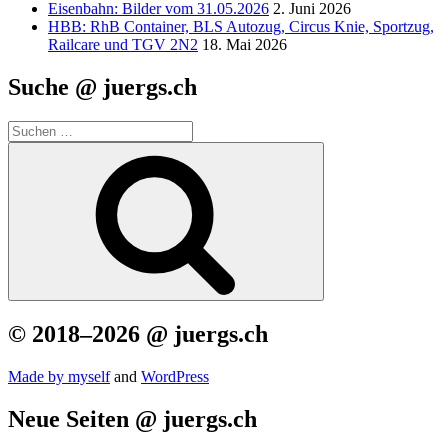
Eisenbahn: Bilder vom 31.05.2026
2. Juni 2026
HBB: RhB Container, BLS Autozug, Circus Knie, Sportzug,
Railcare und TGV 2N2
18. Mai 2026
Suche @ juergs.ch
Suchen
nach:
Suchen
© 2018–2026 @ juergs.ch
Made by mys­elf
and
Word­Press
Neue Seiten @ juergs.ch