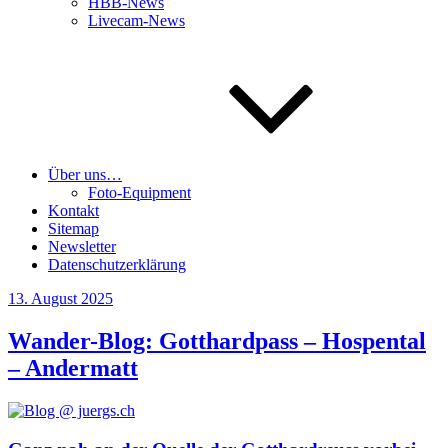
HBB-News
Livecam-News
Über uns…
Foto-Equipment
Kontakt
Sitemap
Newsletter
Datenschutzerklärung
Veröffentlicht
13. August 2025
am
Wander-Blog: Gotthardpass – Hospental
– Andermatt