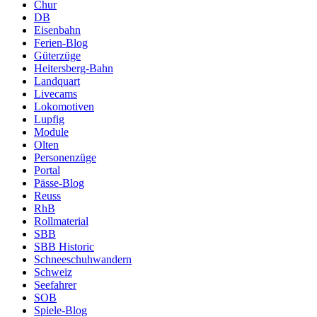
Chur
DB
Eisenbahn
Ferien-Blog
Güterzüge
Heitersberg-Bahn
Landquart
Livecams
Lokomotiven
Lupfig
Module
Olten
Personenzüge
Portal
Pässe-Blog
Reuss
RhB
Rollmaterial
SBB
SBB Historic
Schneeschuhwandern
Schweiz
Seefahrer
SOB
Spiele-Blog