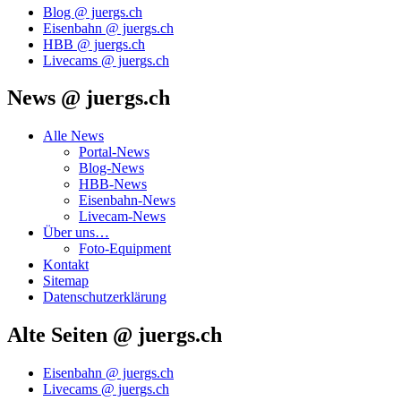
Blog @ juergs.ch
Eisenbahn @ juergs.ch
HBB @ juergs.ch
Livecams @ juergs.ch
News @ juergs.ch
Alle News
Portal-News
Blog-News
HBB-News
Eisenbahn-News
Livecam-News
Über uns…
Foto-Equipment
Kontakt
Sitemap
Datenschutzerklärung
Alte Seiten @ juergs.ch
Eisenbahn @ juergs.ch
Livecams @ juergs.ch