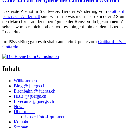
Ganz nah an der Quelle der Gotthardreuss vorbei
Das ers­te Ziel ist in Sicht­wei­se. Bei der Wan­de­rung vom
Gott­hard­
pass nach Ander­matt
sind wir nur etwas mehr als 5 km oder 2 Stun­
den Marsch­zeit an der einen Quel­le der Reuss vor­bei­ge­kom­men. Zu
sehen war sie nicht, aber wo es hin­geht hin­ter dem Lago di
Lucendro.
Im Päs­se-Blog gab es des­halb auch ein Update zum
Gott­hard – San
Got­tar­do
.
Inhalt
Willkommen
Blog @ juergs.ch
Eisenbahn @ juergs.ch
HBB @ juergs.ch
Livecams @ juergs.ch
News
Über uns…
Unser Foto-Equipment
Kontakt
Sitemap