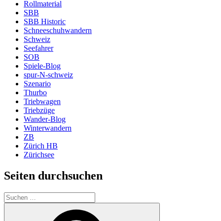
Rollmaterial
SBB
SBB Historic
Schneeschuhwandern
Schweiz
Seefahrer
SOB
Spiele-Blog
spur-N-schweiz
Szenario
Thurbo
Triebwagen
Triebzüge
Wander-Blog
Winterwandern
ZB
Zürich HB
Zürichsee
Seiten durchsuchen
Suchen
nach:
Suchen