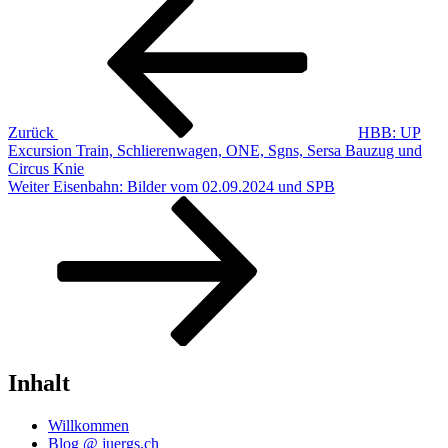
Beitragsnavigation
Beitrag
Zurück
HBB: UP
Excursion Train, Schlierenwagen, ONE, Sgns, Sersa Bauzug und
Circus Knie
Nächster
Weiter
Eisenbahn: Bilder vom 02.09.2024 und SPB
Beitrag
Inhalt
Willkommen
Blog @ juergs.ch