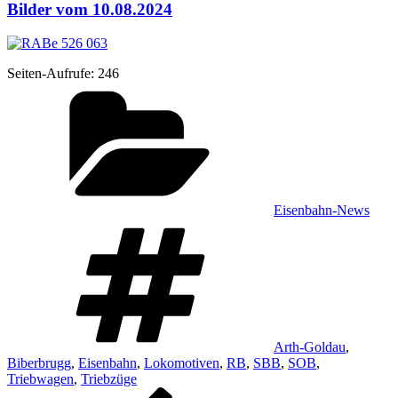
Bilder vom 10.08.2024
Sei­ten-Auf­ru­fe:
246
Kategorien
Eisenbahn-News
Schlagwörter
Arth-Goldau
,
Biberbrugg
,
Eisenbahn
,
Lokomotiven
,
RB
,
SBB
,
SOB
,
Triebwagen
,
Triebzüge
Vorheriger