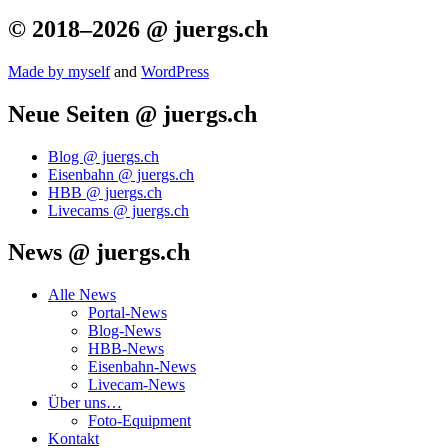
© 2018–2026 @ juergs.ch
Made by mys­elf
and
Word­Press
Neue Seiten @ juergs.ch
Blog @ juergs.ch
Eisenbahn @ juergs.ch
HBB @ juergs.ch
Livecams @ juergs.ch
News @ juergs.ch
Alle News
Portal-News
Blog-News
HBB-News
Eisenbahn-News
Livecam-News
Über uns…
Foto-Equipment
Kontakt