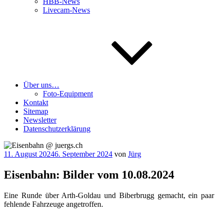
HBB-News
Livecam-News
Über uns…
Foto-Equipment
Kontakt
Sitemap
Newsletter
Datenschutzerklärung
Veröffentlicht
11. August 2024
6. September 2024
von
Jürg
am
Eisenbahn: Bilder vom 10.08.2024
Eine Run­de über Arth-Gold­au und Biber­brugg gemacht, ein paar
feh­len­de Fahr­zeu­ge angetroffen.