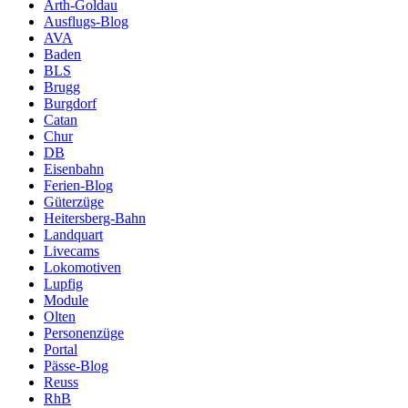
Arth-Goldau
Ausflugs-Blog
AVA
Baden
BLS
Brugg
Burgdorf
Catan
Chur
DB
Eisenbahn
Ferien-Blog
Güterzüge
Heitersberg-Bahn
Landquart
Livecams
Lokomotiven
Lupfig
Module
Olten
Personenzüge
Portal
Pässe-Blog
Reuss
RhB