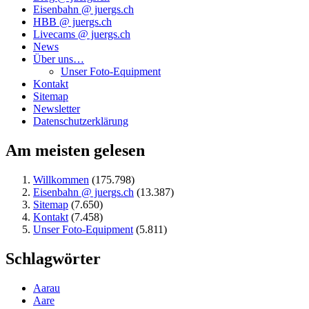
Eisenbahn @ juergs.ch
HBB @ juergs.ch
Livecams @ juergs.ch
News
Über uns…
Unser Foto-Equipment
Kontakt
Sitemap
Newsletter
Datenschutzerklärung
Am meisten gelesen
Willkommen
(175.798)
Eisenbahn @ juergs.ch
(13.387)
Sitemap
(7.650)
Kontakt
(7.458)
Unser Foto-Equipment
(5.811)
Schlagwörter
Aarau
Aare