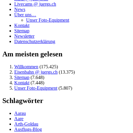
Livecams @ juergs.ch
News
Über uns…
Unser Foto-Equipment
Kontakt
Sitemap
Newsletter
Datenschutzerklärung
Am meisten gelesen
Willkommen
(175.425)
Eisenbahn @ juergs.ch
(13.375)
Sitemap
(7.648)
Kontakt
(7.448)
Unser Foto-Equipment
(5.807)
Schlagwörter
Aarau
Aare
Arth-Goldau
Ausflugs-Blog