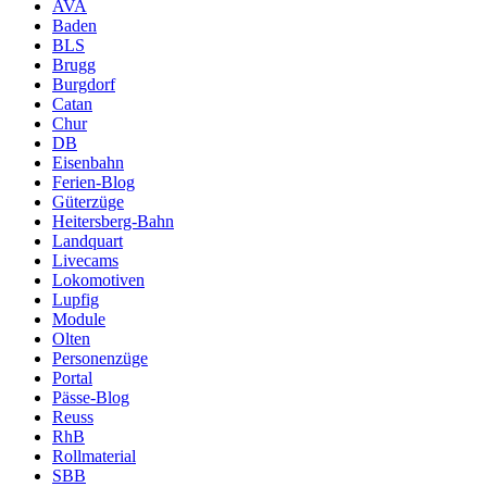
AVA
Baden
BLS
Brugg
Burgdorf
Catan
Chur
DB
Eisenbahn
Ferien-Blog
Güterzüge
Heitersberg-Bahn
Landquart
Livecams
Lokomotiven
Lupfig
Module
Olten
Personenzüge
Portal
Pässe-Blog
Reuss
RhB
Rollmaterial
SBB