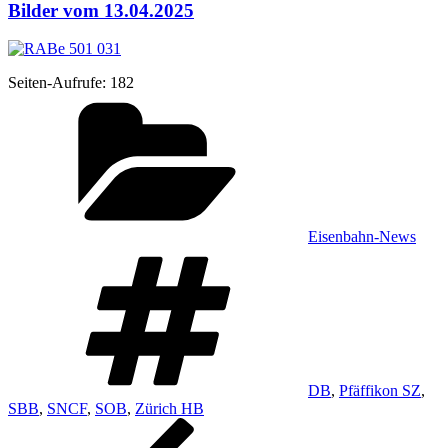
Bilder vom 13.04.2025
Sei­ten-Auf­ru­fe:
182
Kategorien
Eisenbahn-News
Schlagwörter
DB
,
Pfäffikon SZ
,
SBB
,
SNCF
,
SOB
,
Zürich HB
Beitragsnavigation
Vorheriger
Beitrag