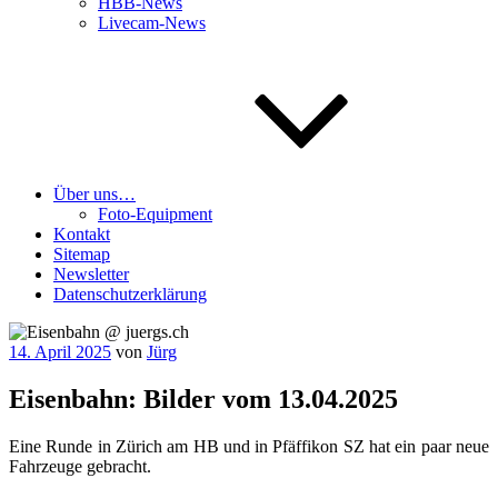
HBB-News
Livecam-News
Über uns…
Foto-Equipment
Kontakt
Sitemap
Newsletter
Datenschutzerklärung
Veröffentlicht
14. April 2025
von
Jürg
am
Eisenbahn: Bilder vom 13.04.2025
Eine Run­de in Zürich am HB und in Pfäf­fi­kon SZ hat ein paar neue
Fahr­zeu­ge gebracht.