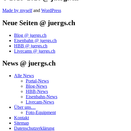
Made by mys­elf
and
Word­Press
Neue Seiten @ juergs.ch
Blog @ juergs.ch
Eisenbahn @ juergs.ch
HBB @ juergs.ch
Livecams @ juergs.ch
News @ juergs.ch
Alle News
Portal-News
Blog-News
HBB-News
Eisenbahn-News
Livecam-News
Über uns…
Foto-Equipment
Kontakt
Sitemap
Datenschutzerklärung