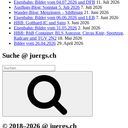
Eisenbahn: Bilder vom 04.07.2026 und DFB
11. Juli 2026
Ausflugs-Blog: Sonntag 5. Juli 2026
7. Juli 2026
Wander-Blog: Menzingen – Sihlbrugg
21. Juni 2026
Eisenbahn: Bilder vom 06.06.2026 und LEB
7. Juni 2026
HBB: Gotthard-IC und Sgns
3. Juni 2026
Eisenbahn: Bilder vom 31.05.2026
2. Juni 2026
HBB: RhB Container, BLS Autozug, Circus Knie, Sportzug,
Railcare und TGV 2N2
18. Mai 2026
Bilder vom 26.04.2026
29. April 2026
Suche @ juergs.ch
Suchen
nach:
Suchen
© 2018–2026 @ juergs.ch