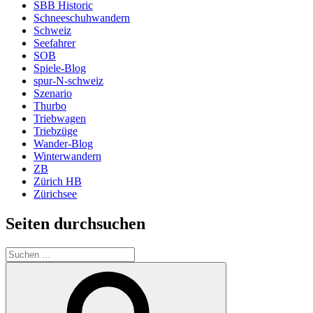
SBB Historic
Schneeschuhwandern
Schweiz
Seefahrer
SOB
Spiele-Blog
spur-N-schweiz
Szenario
Thurbo
Triebwagen
Triebzüge
Wander-Blog
Winterwandern
ZB
Zürich HB
Zürichsee
Seiten durchsuchen
Suchen
nach:
Suchen