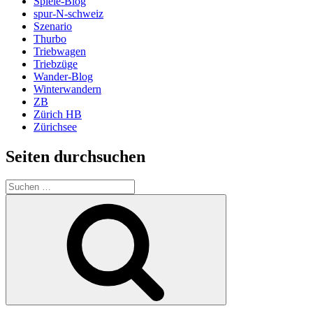
Spiele-Blog
spur-N-schweiz
Szenario
Thurbo
Triebwagen
Triebzüge
Wander-Blog
Winterwandern
ZB
Zürich HB
Zürichsee
Seiten durchsuchen
Suchen
nach:
Suchen