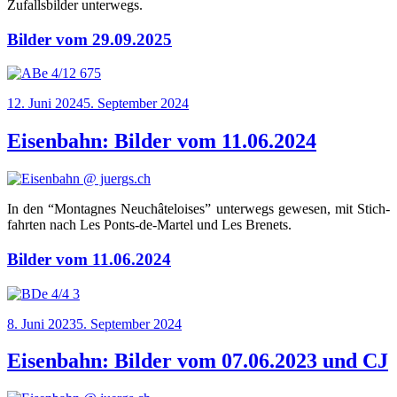
Zufalls­bil­der unterwegs.
Bilder vom 29.09.2025
Veröffentlicht
12. Juni 2024
5. September 2024
am
Eisenbahn: Bilder vom 11.06.2024
In den “Mon­tagnes Neu­châ­teloi­ses” unter­wegs gewe­sen, mit Stich­
fahr­ten nach Les Ponts-de-Mar­tel und Les Brenets.
Bilder vom 11.06.2024
Veröffentlicht
8. Juni 2023
5. September 2024
am
Eisenbahn: Bilder vom 07.06.2023 und CJ