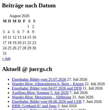
Beiträge nach Datum
August 2026
M
D
M
D
F
S
S
1
2
3
4
5
6
7
8
9
10
11
12
13
14
15
16
17
18
19
20
21
22
23
24
25
26
27
28
29
30
31
« Juli
Aktuell @ juergs.ch
Eisenbahn: Bilder vom 25.07.2026
27. Juli 2026
Wander-Blog: Allmendingen b. Bern – Kiesen
22. Juli 2026
Eisenbahn: Bilder vom 04.07.2026 und DFB
11. Juli 2026
Ausflugs-Blog: Sonntag 5. Juli 2026
7. Juli 2026
Wander-Blog: Menzingen – Sihlbrugg
21. Juni 2026
Eisenbahn: Bilder vom 06.06.2026 und LEB
7. Juni 2026
HBB: Gotthard-IC und Sgns
3. Juni 2026