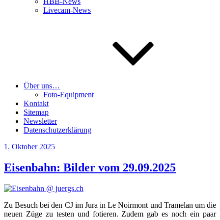
HBB-News
Livecam-News
Über uns…
Foto-Equipment
Kontakt
Sitemap
Newsletter
Datenschutzerklärung
Veröffentlicht
1. Oktober 2025
am
Eisenbahn: Bilder vom 29.09.2025
Zu Besuch bei den CJ im Jura in Le Noirm­ont und Tra­me­lan um die
neu­en Züge zu tes­ten und fotie­ren. Zudem gab es noch ein paar