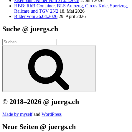
Eisenbahn: Bilder vom 31.05.2026
2. Juni 2026
HBB: RhB Container, BLS Autozug, Circus Knie, Sportzug,
Railcare und TGV 2N2
18. Mai 2026
Bilder vom 26.04.2026
29. April 2026
Suche @ juergs.ch
Suchen
nach:
Suchen
© 2018–2026 @ juergs.ch
Made by mys­elf
and
Word­Press
Neue Seiten @ juergs.ch