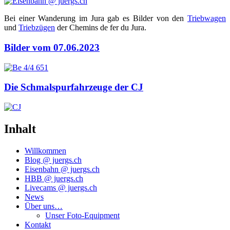
Bei einer Wan­de­rung im Jura gab es Bil­der von den
Trieb­wa­gen
und
Trieb­zü­gen
der Chem­ins de fer du Jura.
Bilder vom 07.06.2023
Die Schmalspurfahrzeuge der CJ
Inhalt
Willkommen
Blog @ juergs.ch
Eisenbahn @ juergs.ch
HBB @ juergs.ch
Livecams @ juergs.ch
News
Über uns…
Unser Foto-Equipment
Kontakt