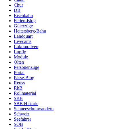
Chur
DB
Eisenbahn
Ferien-Blog
Güterzüge
Heitersberg-Bahn
Landquart
Livecams
Lokomotiven
Lupfig
Module
Olten
Personenzüge
Portal
Pässe-Blog
Reuss
RhB
Rollmaterial
SBB
SBB Historic
Schneeschuhwandern
Schweiz
Seefahrer
SOB