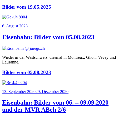
Bilder vom 19.05.2025
Veröffentlicht
6. August 2023
am
Eisenbahn: Bilder vom 05.08.2023
Wie­der in der West­schweiz, dies­mal in Mon­treux, Gli­on, Vevey und
Lausanne.
Bilder vom 05.08.2023
Veröffentlicht
13. September 2020
29. Dezember 2020
am
Eisenbahn: Bilder vom 06. – 09.09.2020
und der MVR ABeh 2/6