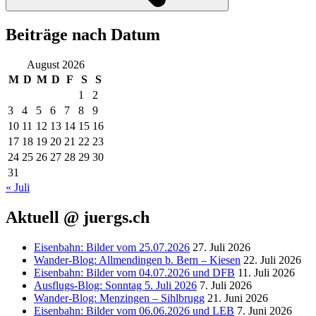
Beiträge nach Datum
August 2026
M
D
M
D
F
S
S
1
2
3
4
5
6
7
8
9
10
11
12
13
14
15
16
17
18
19
20
21
22
23
24
25
26
27
28
29
30
31
« Juli
Aktuell @ juergs.ch
Eisenbahn: Bilder vom 25.07.2026
27. Juli 2026
Wander-Blog: Allmendingen b. Bern – Kiesen
22. Juli 2026
Eisenbahn: Bilder vom 04.07.2026 und DFB
11. Juli 2026
Ausflugs-Blog: Sonntag 5. Juli 2026
7. Juli 2026
Wander-Blog: Menzingen – Sihlbrugg
21. Juni 2026
Eisenbahn: Bilder vom 06.06.2026 und LEB
7. Juni 2026