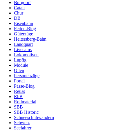
Burgdorf
Catan
Chur
DB
Eisenbahn
Ferien-Blog
Güterzüge
Heitersberg-Bahn
Landquart
Livecams
Lokomotiven
Lupfig
Module
Olten
Personenzüge
Portal
Pässe-Blog
Reuss
RhB
Rollmaterial
SBB
SBB Historic
Schneeschuhwandern
Schweiz
Seefahrer