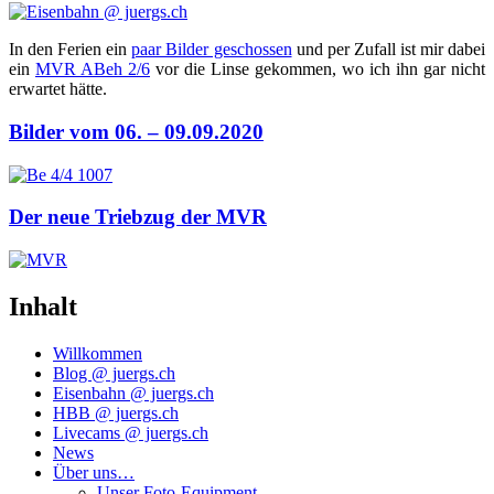
In den Feri­en ein
paar Bil­der geschos­sen
und per Zufall ist mir dabei
ein
MVR ABeh 2/6
vor die Lin­se gekom­men, wo ich ihn gar nicht
erwar­tet hätte.
Bilder vom 06. – 09.09.2020
Der neue Triebzug der MVR
Inhalt
Willkommen
Blog @ juergs.ch
Eisenbahn @ juergs.ch
HBB @ juergs.ch
Livecams @ juergs.ch
News
Über uns…
Unser Foto-Equipment