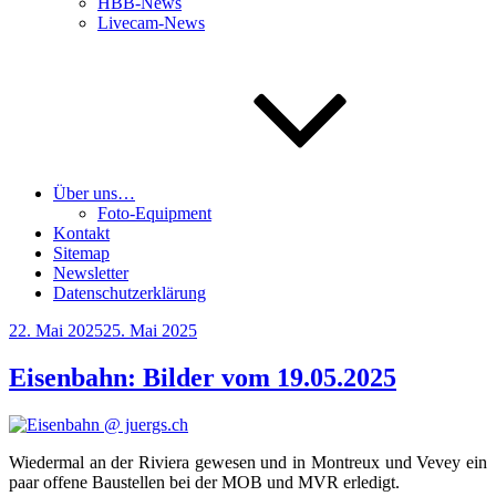
HBB-News
Livecam-News
Über uns…
Foto-Equipment
Kontakt
Sitemap
Newsletter
Datenschutzerklärung
Veröffentlicht
22. Mai 2025
25. Mai 2025
am
Eisenbahn: Bilder vom 19.05.2025
Wie­der­mal an der Rivie­ra gewe­sen und in Mon­treux und Vevey ein
paar offe­ne Bau­stel­len bei der MOB und MVR erledigt.