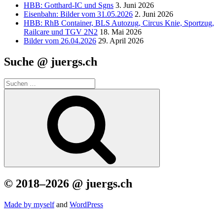
HBB: Gotthard-IC und Sgns
3. Juni 2026
Eisenbahn: Bilder vom 31.05.2026
2. Juni 2026
HBB: RhB Container, BLS Autozug, Circus Knie, Sportzug,
Railcare und TGV 2N2
18. Mai 2026
Bilder vom 26.04.2026
29. April 2026
Suche @ juergs.ch
Suchen
nach:
Suchen
© 2018–2026 @ juergs.ch
Made by mys­elf
and
Word­Press