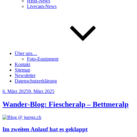
HBB-News
Livecam-News
Über uns…
Foto-Equipment
Kontakt
Sitemap
Newsletter
Datenschutzerklärung
Veröffentlicht
6. März 2025
9. März 2025
am
Wander-Blog: Fiescheralp – Bettmeralp
Im zweiten Anlauf hat es geklappt