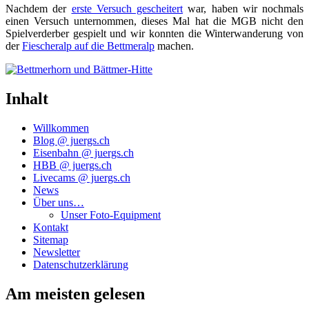
Nach­dem der
ers­te Ver­such geschei­tert
war, haben wir noch­mals
einen Ver­such unter­nom­men, die­ses Mal hat die MGB nicht den
Spiel­ver­der­ber gespielt und wir konn­ten die Win­ter­wan­de­rung von
der
Fie­scher­alp auf die Bett­me­r­alp
machen.
Inhalt
Willkommen
Blog @ juergs.ch
Eisenbahn @ juergs.ch
HBB @ juergs.ch
Livecams @ juergs.ch
News
Über uns…
Unser Foto-Equipment
Kontakt
Sitemap
Newsletter
Datenschutzerklärung
Am meisten gelesen