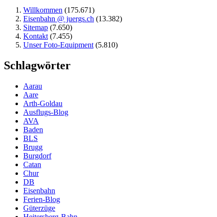
Willkommen
(175.671)
Eisenbahn @ juergs.ch
(13.382)
Sitemap
(7.650)
Kontakt
(7.455)
Unser Foto-Equipment
(5.810)
Schlagwörter
Aarau
Aare
Arth-Goldau
Ausflugs-Blog
AVA
Baden
BLS
Brugg
Burgdorf
Catan
Chur
DB
Eisenbahn
Ferien-Blog
Güterzüge
Heitersberg-Bahn