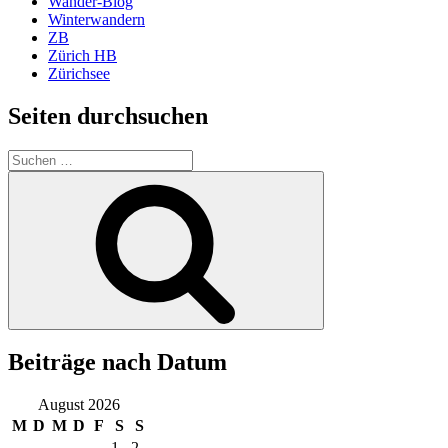
Wander-Blog
Winterwandern
ZB
Zürich HB
Zürichsee
Seiten durchsuchen
Suchen
nach:
Suchen
Beiträge nach Datum
August 2026
M
D
M
D
F
S
S
1
2