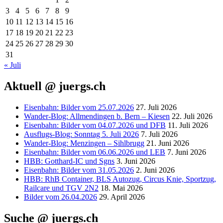
3
4
5
6
7
8
9
10
11
12
13
14
15
16
17
18
19
20
21
22
23
24
25
26
27
28
29
30
31
« Juli
Aktuell @ juergs.ch
Eisenbahn: Bilder vom 25.07.2026
27. Juli 2026
Wander-Blog: Allmendingen b. Bern – Kiesen
22. Juli 2026
Eisenbahn: Bilder vom 04.07.2026 und DFB
11. Juli 2026
Ausflugs-Blog: Sonntag 5. Juli 2026
7. Juli 2026
Wander-Blog: Menzingen – Sihlbrugg
21. Juni 2026
Eisenbahn: Bilder vom 06.06.2026 und LEB
7. Juni 2026
HBB: Gotthard-IC und Sgns
3. Juni 2026
Eisenbahn: Bilder vom 31.05.2026
2. Juni 2026
HBB: RhB Container, BLS Autozug, Circus Knie, Sportzug,
Railcare und TGV 2N2
18. Mai 2026
Bilder vom 26.04.2026
29. April 2026
Suche @ juergs.ch