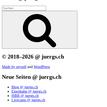
Suchen
nach:
Suchen
© 2018–2026 @ juergs.ch
Made by mys­elf
and
Word­Press
Neue Seiten @ juergs.ch
Blog @ juergs.ch
Eisenbahn @ juergs.ch
HBB @ juergs.ch
Livecams @ juergs.ch