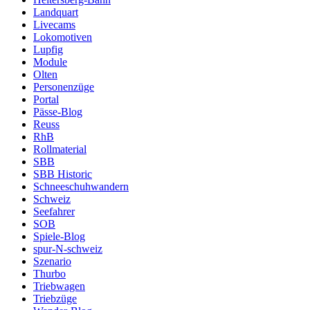
Landquart
Livecams
Lokomotiven
Lupfig
Module
Olten
Personenzüge
Portal
Pässe-Blog
Reuss
RhB
Rollmaterial
SBB
SBB Historic
Schneeschuhwandern
Schweiz
Seefahrer
SOB
Spiele-Blog
spur-N-schweiz
Szenario
Thurbo
Triebwagen
Triebzüge