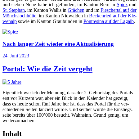
und sie­ben Neue habe ich gefun­den; im Kan­ton Bern in
Spiez
und
St. Ste­phan
, im Kan­ton Wal­lis in
Grä­chen
und im
Fie­scher­tal auf der
Mönchs­joch­hüt­te
, im Kan­ton Nid­wal­den in
Becken­ried auf der Kle­
wen­alp
sowie im Kan­ton Grau­bün­den in
Pont­resi­na auf der Lag­alb
.
Nach langer Zeit wieder eine Aktualisierung
Veröffentlicht
24. Juni 2023
am
Portal: Wie die Zeit vergeht
Eigent­lich war ich der Mei­nung, dass der 2. Geburts­tag des Por­tals
erst vor Kur­zem war, aber ein Blick in den Kalen­der hat gezeigt,
dass es heu­te schon fünf Jah­re her ist, dass das Por­tal für die ver­
schie­de­nen Sei­ten lan­ciert wur­de. Und seit­her wur­de die Ein­stiegs­
sei­te bereits über 100’000 besucht. Wahn­sinn. Grund genug, um
weiterzumachen.
Inhalt