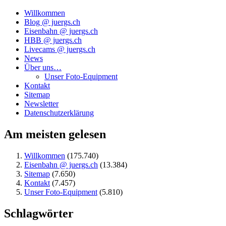
Willkommen
Blog @ juergs.ch
Eisenbahn @ juergs.ch
HBB @ juergs.ch
Livecams @ juergs.ch
News
Über uns…
Unser Foto-Equipment
Kontakt
Sitemap
Newsletter
Datenschutzerklärung
Am meisten gelesen
Willkommen
(175.740)
Eisenbahn @ juergs.ch
(13.384)
Sitemap
(7.650)
Kontakt
(7.457)
Unser Foto-Equipment
(5.810)
Schlagwörter