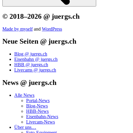
© 2018–2026 @ juergs.ch
Made by mys­elf
and
Word­Press
Neue Seiten @ juergs.ch
Blog @ juergs.ch
Eisenbahn @ juergs.ch
HBB @ juergs.ch
Livecams @ juergs.ch
News @ juergs.ch
Alle News
Portal-News
Blog-News
HBB-News
Eisenbahn-News
Livecam-News
Über uns…
Foto-Equipment