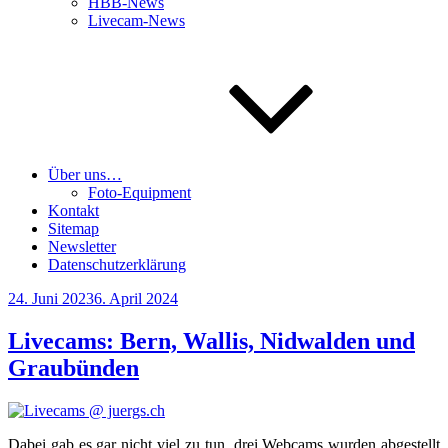
HBB-News
Livecam-News
Über uns…
Foto-Equipment
Kontakt
Sitemap
Newsletter
Datenschutzerklärung
Veröffentlicht
24. Juni 2023
6. April 2024
am
Livecams: Bern, Wallis, Nidwalden und
Graubünden
Dabei gab es gar nicht viel zu tun, drei Web­cams wur­den abge­stellt