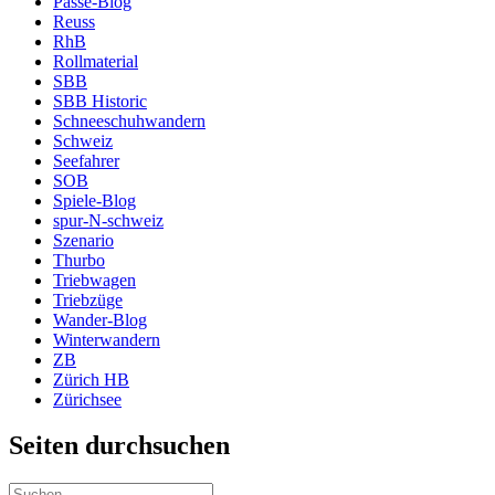
Pässe-Blog
Reuss
RhB
Rollmaterial
SBB
SBB Historic
Schneeschuhwandern
Schweiz
Seefahrer
SOB
Spiele-Blog
spur-N-schweiz
Szenario
Thurbo
Triebwagen
Triebzüge
Wander-Blog
Winterwandern
ZB
Zürich HB
Zürichsee
Seiten durchsuchen
Suchen