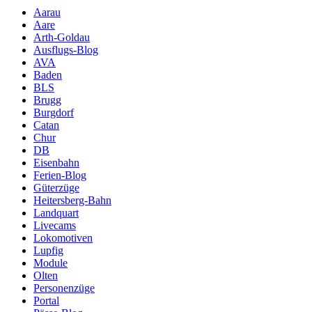
Aarau
Aare
Arth-Goldau
Ausflugs-Blog
AVA
Baden
BLS
Brugg
Burgdorf
Catan
Chur
DB
Eisenbahn
Ferien-Blog
Güterzüge
Heitersberg-Bahn
Landquart
Livecams
Lokomotiven
Lupfig
Module
Olten
Personenzüge
Portal