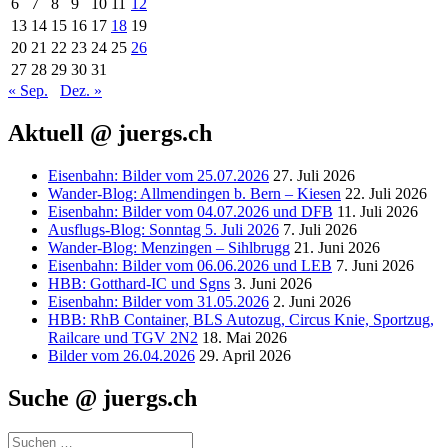
6
7
8
9
10
11
12
13
14
15
16
17
18
19
20
21
22
23
24
25
26
27
28
29
30
31
« Sep.
Dez. »
Aktuell @ juergs.ch
Eisenbahn: Bilder vom 25.07.2026
27. Juli 2026
Wander-Blog: Allmendingen b. Bern – Kiesen
22. Juli 2026
Eisenbahn: Bilder vom 04.07.2026 und DFB
11. Juli 2026
Ausflugs-Blog: Sonntag 5. Juli 2026
7. Juli 2026
Wander-Blog: Menzingen – Sihlbrugg
21. Juni 2026
Eisenbahn: Bilder vom 06.06.2026 und LEB
7. Juni 2026
HBB: Gotthard-IC und Sgns
3. Juni 2026
Eisenbahn: Bilder vom 31.05.2026
2. Juni 2026
HBB: RhB Container, BLS Autozug, Circus Knie, Sportzug,
Railcare und TGV 2N2
18. Mai 2026
Bilder vom 26.04.2026
29. April 2026
Suche @ juergs.ch
Suchen