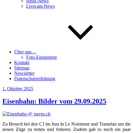
HBB-News
Livecam-News
Über uns…
Foto-Equipment
Kontakt
Sitemap
Newsletter
Datenschutzerklärung
Veröffentlicht
1. Oktober 2025
am
Eisenbahn: Bilder vom 29.09.2025
Zu Besuch bei den CJ im Jura in Le Noirm­ont und Tra­me­lan um die
neu­en Züge zu tes­ten und fotie­ren. Zudem gab es noch ein paar