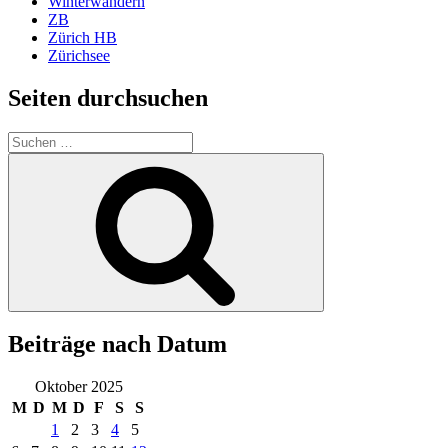
Winterwandern
ZB
Zürich HB
Zürichsee
Seiten durchsuchen
Suchen
nach:
Suchen
Beiträge nach Datum
Oktober 2025
M
D
M
D
F
S
S
1
2
3
4
5