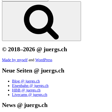
nach:
Suchen
© 2018–2026 @ juergs.ch
Made by mys­elf
and
Word­Press
Neue Seiten @ juergs.ch
Blog @ juergs.ch
Eisenbahn @ juergs.ch
HBB @ juergs.ch
Livecams @ juergs.ch
News @ juergs.ch