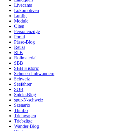
Livecams
Lokomotiven
Lupfig
Module
Olten
Personenzüge
Portal
Pässe-Blog
Reuss
RhB
Rollmaterial
SBB
SBB Historic
Schneeschuhwandern
Schweiz
Seefahrer
SOB
Spiele-Blog
spur-N-schweiz
Szenario
Thurbo
Triebwagen
Triebzüge
Wander-Blog