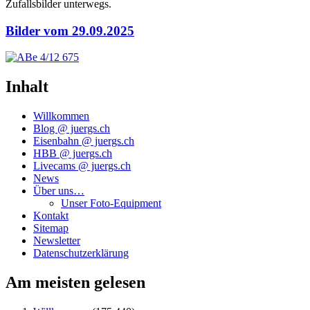
Zufalls­bil­der unterwegs.
Bilder vom 29.09.2025
Inhalt
Willkommen
Blog @ juergs.ch
Eisenbahn @ juergs.ch
HBB @ juergs.ch
Livecams @ juergs.ch
News
Über uns…
Unser Foto-Equipment
Kontakt
Sitemap
Newsletter
Datenschutzerklärung
Am meisten gelesen