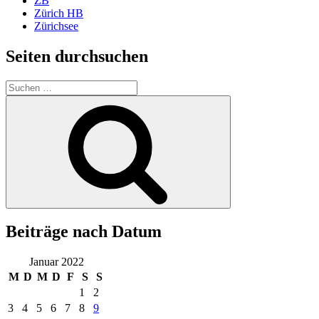
ZB
Zürich HB
Zürichsee
Seiten durchsuchen
Suchen
nach:
Suchen
Beiträge nach Datum
Januar 2022
M
D
M
D
F
S
S
1
2
3
4
5
6
7
8
9