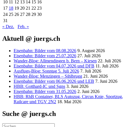
10
11
12
13
14
15
16
17
18
19
20
21
22
23
24
25
26
27
28
29
30
31
« Dez.
Feb. »
Aktuell @ juergs.ch
Eisenbahn: Bilder vom 08.08.2026
9. August 2026
Eisenbahn: Bilder vom 25.07.2026
27. Juli 2026
Wander-Blog: Allmendingen b. Bern – Kiesen
22. Juli 2026
Eisenbahn: Bilder vom 04.07.2026 und DFB
11. Juli 2026
Ausflugs-Blog: Sonntag 5. Juli 2026
7. Juli 2026
Wander-Blog: Menzingen – Sihlbrugg
21. Juni 2026
Eisenbahn: Bilder vom 06.06.2026 und LEB
7. Juni 2026
HBB: Gotthard-IC und Sgns
3. Juni 2026
Eisenbahn: Bilder vom 31.05.2026
2. Juni 2026
HBB: RhB Container, BLS Autozug, Circus Knie, Sportzug,
Railcare und TGV 2N2
18. Mai 2026
Suche @ juergs.ch
Suchen