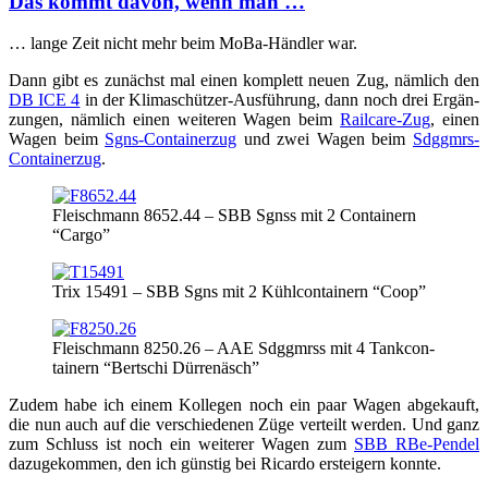
Das kommt davon, wenn man …
… lan­ge Zeit nicht mehr beim MoBa-Händ­ler war.
Dann gibt es zunächst mal einen kom­plett neu­en Zug, näm­lich den
DB ICE 4
in der Kli­ma­schüt­zer-Aus­füh­rung, dann noch drei Ergän­
zun­gen, näm­lich einen wei­te­ren Wagen beim
Rail­ca­re-Zug
, einen
Wagen beim
Sgns-Con­tai­ner­zug
und zwei Wagen beim
Sdggmrs-
Con­tai­ner­zug
.
Fleisch­mann 8652.44 – SBB Sgnss mit 2 Con­tai­nern
“Car­go”
Trix 15491 – SBB Sgns mit 2 Kühl­con­tai­nern “Coop”
Fleisch­mann 8250.26 – AAE Sdggmrss mit 4 Tank­con­
tai­nern “Bert­schi Dürrenäsch”
Zudem habe ich einem Kol­le­gen noch ein paar Wagen abge­kauft,
die nun auch auf die ver­schie­de­nen Züge ver­teilt wer­den. Und ganz
zum Schluss ist noch ein wei­te­rer Wagen zum
SBB RBe-Pen­del
dazu­ge­kom­men, den ich güns­tig bei Ricar­do erstei­gern konnte.