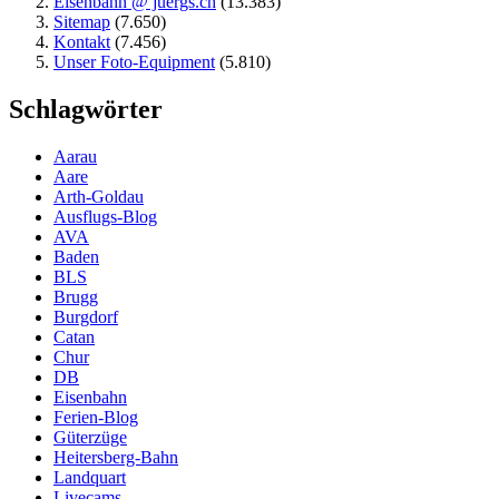
Eisenbahn @ juergs.ch
(13.383)
Sitemap
(7.650)
Kontakt
(7.456)
Unser Foto-Equipment
(5.810)
Schlagwörter
Aarau
Aare
Arth-Goldau
Ausflugs-Blog
AVA
Baden
BLS
Brugg
Burgdorf
Catan
Chur
DB
Eisenbahn
Ferien-Blog
Güterzüge
Heitersberg-Bahn
Landquart
Livecams