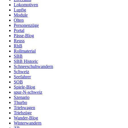
Lokomotiven
Lupfig
Module
Olten
Personenzüge
Portal
Pässe-Blog
Reuss
RhB
Rollmaterial
SBB
SBB Historic
Schneeschuhwandern
Schweiz
Seefahrer
SOB
Spiele-Blog
spur-N-schweiz
Szenario
Thurbo
Triebwagen
Triebzüge
Wander-Blog
Winterwandern