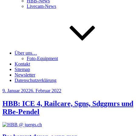
HBB-News
Livecam-News
Über uns…
Foto-Equipment
Kontakt
Sitemap
Newsletter
Datenschutzerklärung
Veröffentlicht
9. Januar 2022
6. Februar 2022
am
HBB: ICE 4, Railcare, Sgns, Sdggmrs und
RBe-Pendel