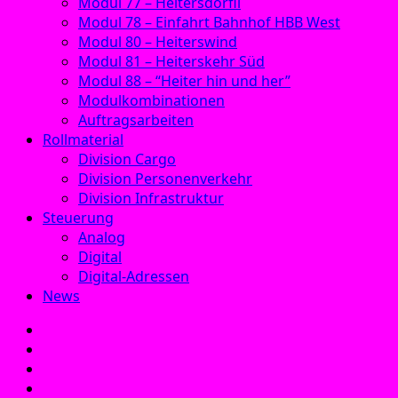
Modul 77 – Heitersdörfli
Modul 78 – Einfahrt Bahnhof HBB West
Modul 80 – Heiterswind
Modul 81 – Heiterskehr Süd
Modul 88 – “Heiter hin und her”
Modulkombinationen
Auftragsarbeiten
Rollmaterial
Division Cargo
Division Personenverkehr
Division Infrastruktur
Steuerung
Analog
Digital
Digital-Adressen
News
E‑Mail
Facebook
Instagram
YouTube