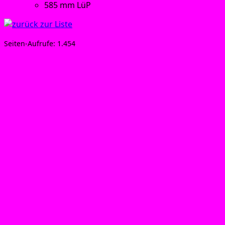
585 mm LüP
Sei­ten-Auf­ru­fe:
1.454