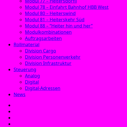
Modul 77 – Heitersdörfli
Modul 78 – Einfahrt Bahnhof HBB West
Modul 80 – Heiterswind
Modul 81 – Heiterskehr Süd
Modul 88 – “Heiter hin und her”
Modulkombinationen
Auftragsarbeiten
Rollmaterial
Division Cargo
Division Personenverkehr
Division Infrastruktur
Steuerung
Analog
Digital
Digital-Adressen
News
E‑Mail
Facebook
Instagram
YouTube