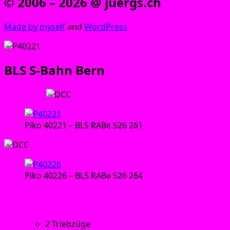
© 2006 – 2026 @ juergs.ch
Made by mys­elf
and
Word­Press
BLS S‑Bahn Bern
Trieb­zü­ge:
Piko 40221 – BLS RABe 526 261
Piko 40226 – BLS RABe 526 264
Tech­ni­sche Daten:
2 Trieb­zü­ge