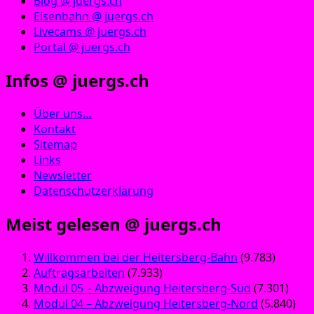
Blog @ juergs.ch
Eisenbahn @ juergs.ch
Livecams @ juergs.ch
Portal @ juergs.ch
Infos @ juergs.ch
Über uns…
Kontakt
Sitemap
Links
Newsletter
Datenschutzerklärung
Meist gelesen @ juergs.ch
Willkommen bei der Heitersberg-Bahn
(9.783)
Auftragsarbeiten
(7.933)
Modul 05 – Abzweigung Heitersberg-Süd
(7.301)
Modul 04 – Abzweigung Heitersberg-Nord
(5.840)