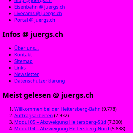
Blog @ juergs.ch
Eisenbahn @ juergs.ch
Livecams @ juergs.ch
Portal @ juergs.ch
Infos @ juergs.ch
Über uns…
Kontakt
Sitemap
Links
Newsletter
Datenschutzerklärung
Meist gelesen @ juergs.ch
Willkommen bei der Heitersberg-Bahn
(9.778)
Auftragsarbeiten
(7.932)
Modul 05 – Abzweigung Heitersberg-Süd
(7.300)
Modul 04 – Abzweigung Heitersberg-Nord
(5.838)