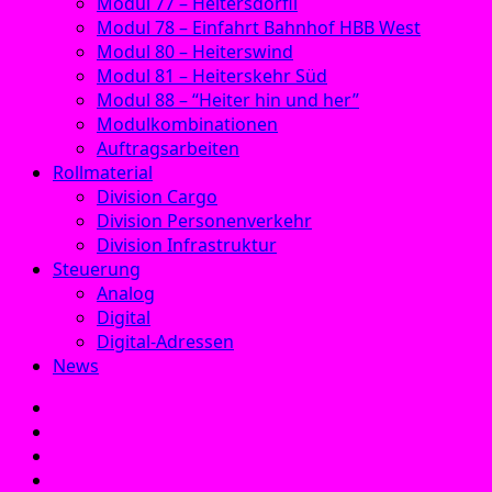
Modul 77 – Heitersdörfli
Modul 78 – Einfahrt Bahnhof HBB West
Modul 80 – Heiterswind
Modul 81 – Heiterskehr Süd
Modul 88 – “Heiter hin und her”
Modulkombinationen
Auftragsarbeiten
Rollmaterial
Division Cargo
Division Personenverkehr
Division Infrastruktur
Steuerung
Analog
Digital
Digital-Adressen
News
E‑Mail
Facebook
Instagram
YouTube