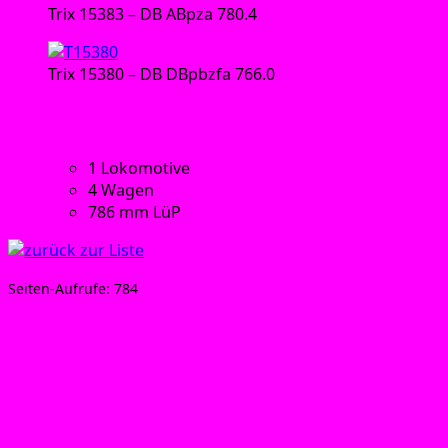
Trix 15383 – DB ABpza 780.4
Trix 15380 – DB DBpbzfa 766.0
Tech­ni­sche Daten:
1 Loko­mo­ti­ve
4 Wagen
786 mm LüP
Sei­ten-Auf­ru­fe:
784