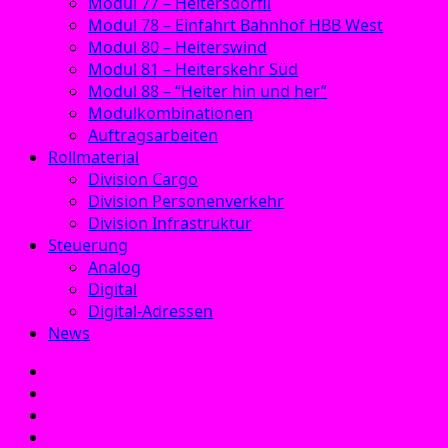
Modul 77 – Heitersdörfli
Modul 78 – Einfahrt Bahnhof HBB West
Modul 80 – Heiterswind
Modul 81 – Heiterskehr Süd
Modul 88 – “Heiter hin und her”
Modulkombinationen
Auftragsarbeiten
Rollmaterial
Division Cargo
Division Personenverkehr
Division Infrastruktur
Steuerung
Analog
Digital
Digital-Adressen
News
E‑Mail
Facebook
Instagram
YouTube