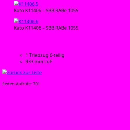
Kato K11406 – SBB RABe 1055
Kato K11406 – SBB RABe 1055
Tech­ni­sche Daten:
1 Trieb­zug 6‑teilig
933 mm LüP
Sei­ten-Auf­ru­fe:
701