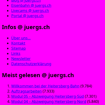
Blog @ juergs.ch
Eisenbahn @ juergs.ch
Livecams @ juergs.ch
Portal @ juergs.ch
Infos @ juergs.ch
Über uns…
Kontakt
Sitemap
Links
Newsletter
Datenschutzerklärung
Meist gelesen @ juergs.ch
Willkommen bei der Heitersberg-Bahn
(9.784)
Auftragsarbeiten
(7.933)
Modul 05 – Abzweigung Heitersberg-Süd
(7.301)
Modul 04 – Abzweigung Heitersberg-Nord
(5.840)