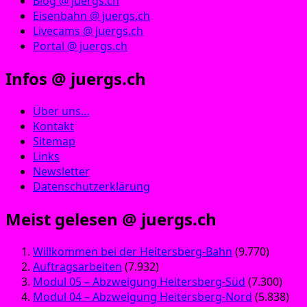
Blog @ juergs.ch
Eisenbahn @ juergs.ch
Livecams @ juergs.ch
Portal @ juergs.ch
Infos @ juergs.ch
Über uns…
Kontakt
Sitemap
Links
Newsletter
Datenschutzerklärung
Meist gelesen @ juergs.ch
Willkommen bei der Heitersberg-Bahn
(9.770)
Auftragsarbeiten
(7.932)
Modul 05 – Abzweigung Heitersberg-Süd
(7.300)
Modul 04 – Abzweigung Heitersberg-Nord
(5.838)