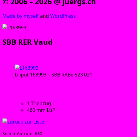
© 2006 – 2026 @ juergs.ch
Made by mys­elf
and
Word­Press
SBB RER Vaud
Trieb­zug:
Lili­put 163993 – SBB RABe 523 021
Tech­ni­sche Daten:
1 Trieb­zug
460 mm LüP
Sei­ten-Auf­ru­fe:
680