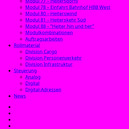
Modul 77 – Heitersdörfli
Modul 78 – Einfahrt Bahnhof HBB West
Modul 80 – Heiterswind
Modul 81 – Heiterskehr Süd
Modul 88 – “Heiter hin und her”
Modulkombinationen
Auftragsarbeiten
Rollmaterial
Division Cargo
Division Personenverkehr
Division Infrastruktur
Steuerung
Analog
Digital
Digital-Adressen
News
E‑Mail
Facebook
Instagram
YouTube