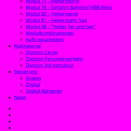
Modul 77 – Heitersdörfli
Modul 78 – Einfahrt Bahnhof HBB West
Modul 80 – Heiterswind
Modul 81 – Heiterskehr Süd
Modul 88 – “Heiter hin und her”
Modulkombinationen
Auftragsarbeiten
Rollmaterial
Division Cargo
Division Personenverkehr
Division Infrastruktur
Steuerung
Analog
Digital
Digital-Adressen
News
E‑Mail
Facebook
Instagram
YouTube