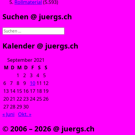
Rollmaterial
(5.593)
Suchen @ juergs.ch
Suchen
nach:
Kalender @ juergs.ch
September 2021
M
D
M
D
F
S
S
1
2
3
4
5
6
7
8
9
10
11
12
13
14
15
16
17
18
19
20
21
22
23
24
25
26
27
28
29
30
« Juni
Okt. »
© 2006 – 2026 @ juergs.ch