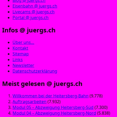
Blog @ juergs.ch
Eisenbahn @ juergs.ch
Livecams @ juergs.ch
Portal @ juergs.ch
Infos @ juergs.ch
Über uns…
Kontakt
Sitemap
Links
Newsletter
Datenschutzerklärung
Meist gelesen @ juergs.ch
Willkommen bei der Heitersberg-Bahn
(9.778)
Auftragsarbeiten
(7.932)
Modul 05 – Abzweigung Heitersberg-Süd
(7.300)
Modul 04 – Abzweigung Heitersberg-Nord
(5.838)