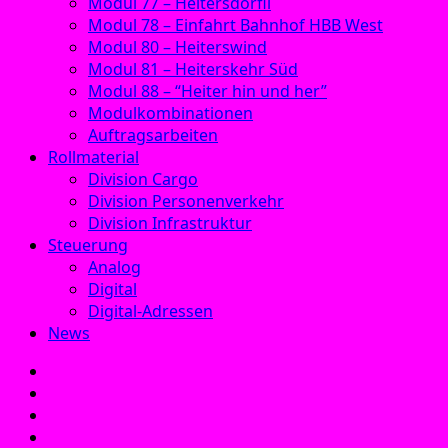
Modul 77 – Heitersdörfli
Modul 78 – Einfahrt Bahnhof HBB West
Modul 80 – Heiterswind
Modul 81 – Heiterskehr Süd
Modul 88 – “Heiter hin und her”
Modulkombinationen
Auftragsarbeiten
Rollmaterial
Division Cargo
Division Personenverkehr
Division Infrastruktur
Steuerung
Analog
Digital
Digital-Adressen
News
E‑Mail
Facebook
Instagram
YouTube