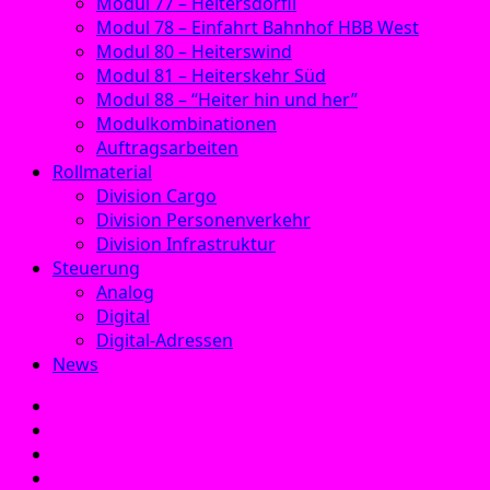
Modul 77 – Heitersdörfli
Modul 78 – Einfahrt Bahnhof HBB West
Modul 80 – Heiterswind
Modul 81 – Heiterskehr Süd
Modul 88 – “Heiter hin und her”
Modulkombinationen
Auftragsarbeiten
Rollmaterial
Division Cargo
Division Personenverkehr
Division Infrastruktur
Steuerung
Analog
Digital
Digital-Adressen
News
E‑Mail
Facebook
Instagram
YouTube