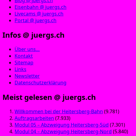
Blog @ juergs.ch
Eisenbahn @ juergs.ch
Livecams @ juergs.ch
Portal @ juergs.ch
Infos @ juergs.ch
Über uns…
Kontakt
Sitemap
Links
Newsletter
Datenschutzerklärung
Meist gelesen @ juergs.ch
Willkommen bei der Heitersberg-Bahn
(9.781)
Auftragsarbeiten
(7.933)
Modul 05 – Abzweigung Heitersberg-Süd
(7.301)
Modul 04 – Abzweigung Heitersberg-Nord
(5.840)