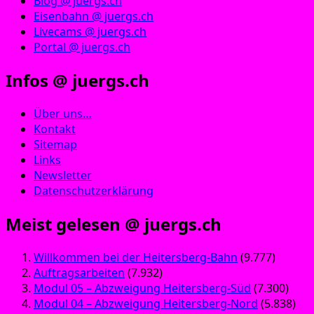
Blog @ juergs.ch
Eisenbahn @ juergs.ch
Livecams @ juergs.ch
Portal @ juergs.ch
Infos @ juergs.ch
Über uns…
Kontakt
Sitemap
Links
Newsletter
Datenschutzerklärung
Meist gelesen @ juergs.ch
Willkommen bei der Heitersberg-Bahn
(9.777)
Auftragsarbeiten
(7.932)
Modul 05 – Abzweigung Heitersberg-Süd
(7.300)
Modul 04 – Abzweigung Heitersberg-Nord
(5.838)