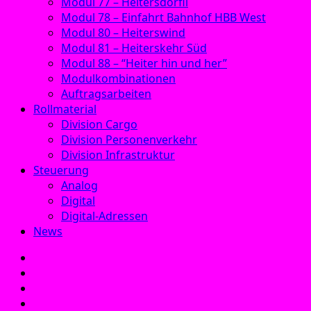
Modul 77 – Heitersdörfli
Modul 78 – Einfahrt Bahnhof HBB West
Modul 80 – Heiterswind
Modul 81 – Heiterskehr Süd
Modul 88 – “Heiter hin und her”
Modulkombinationen
Auftragsarbeiten
Rollmaterial
Division Cargo
Division Personenverkehr
Division Infrastruktur
Steuerung
Analog
Digital
Digital-Adressen
News
E‑Mail
Facebook
Instagram
YouTube