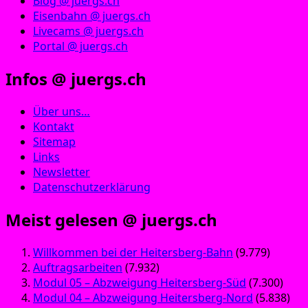
Blog @ juergs.ch
Eisenbahn @ juergs.ch
Livecams @ juergs.ch
Portal @ juergs.ch
Infos @ juergs.ch
Über uns…
Kontakt
Sitemap
Links
Newsletter
Datenschutzerklärung
Meist gelesen @ juergs.ch
Willkommen bei der Heitersberg-Bahn
(9.779)
Auftragsarbeiten
(7.932)
Modul 05 – Abzweigung Heitersberg-Süd
(7.300)
Modul 04 – Abzweigung Heitersberg-Nord
(5.838)