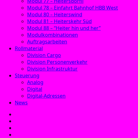
Modul 77 – Heitersdörfli
Modul 78 – Einfahrt Bahnhof HBB West
Modul 80 – Heiterswind
Modul 81 – Heiterskehr Süd
Modul 88 – “Heiter hin und her”
Modulkombinationen
Auftragsarbeiten
Rollmaterial
Division Cargo
Division Personenverkehr
Division Infrastruktur
Steuerung
Analog
Digital
Digital-Adressen
News
E‑Mail
Facebook
Instagram
YouTube