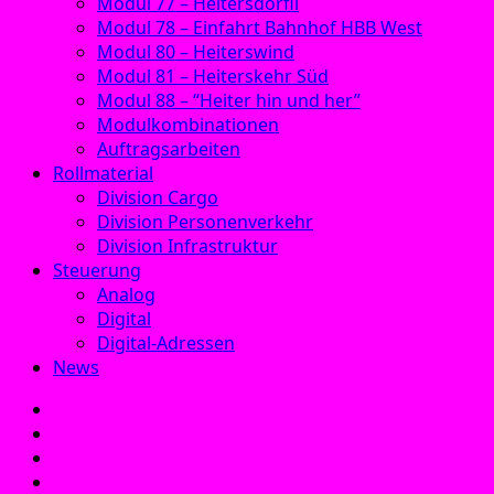
Modul 77 – Heitersdörfli
Modul 78 – Einfahrt Bahnhof HBB West
Modul 80 – Heiterswind
Modul 81 – Heiterskehr Süd
Modul 88 – “Heiter hin und her”
Modulkombinationen
Auftragsarbeiten
Rollmaterial
Division Cargo
Division Personenverkehr
Division Infrastruktur
Steuerung
Analog
Digital
Digital-Adressen
News
E‑Mail
Facebook
Instagram
YouTube