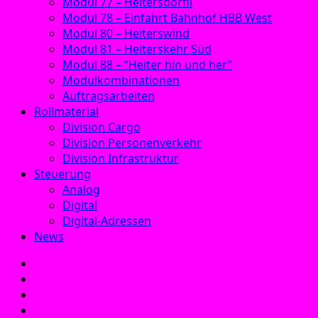
Modul 77 – Heitersdörfli
Modul 78 – Einfahrt Bahnhof HBB West
Modul 80 – Heiterswind
Modul 81 – Heiterskehr Süd
Modul 88 – “Heiter hin und her”
Modulkombinationen
Auftragsarbeiten
Rollmaterial
Division Cargo
Division Personenverkehr
Division Infrastruktur
Steuerung
Analog
Digital
Digital-Adressen
News
E‑Mail
Facebook
Instagram
YouTube