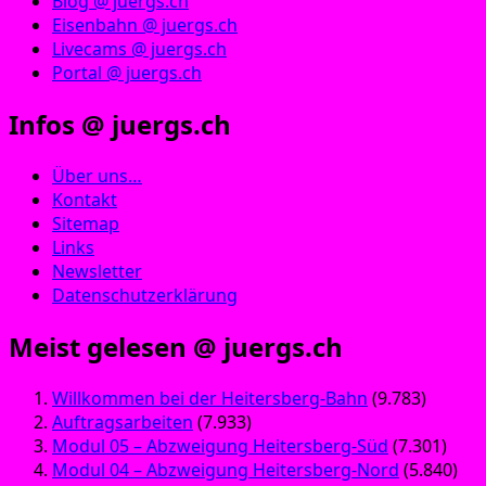
Blog @ juergs.ch
Eisenbahn @ juergs.ch
Livecams @ juergs.ch
Portal @ juergs.ch
Infos @ juergs.ch
Über uns…
Kontakt
Sitemap
Links
Newsletter
Datenschutzerklärung
Meist gelesen @ juergs.ch
Willkommen bei der Heitersberg-Bahn
(9.783)
Auftragsarbeiten
(7.933)
Modul 05 – Abzweigung Heitersberg-Süd
(7.301)
Modul 04 – Abzweigung Heitersberg-Nord
(5.840)