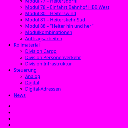
Modul 77 – Heitersdörfli
Modul 78 – Einfahrt Bahnhof HBB West
Modul 80 – Heiterswind
Modul 81 – Heiterskehr Süd
Modul 88 – “Heiter hin und her”
Modulkombinationen
Auftragsarbeiten
Rollmaterial
Division Cargo
Division Personenverkehr
Division Infrastruktur
Steuerung
Analog
Digital
Digital-Adressen
News
E‑Mail
Facebook
Instagram
YouTube