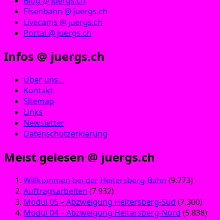
Blog @ juergs.ch
Eisenbahn @ juergs.ch
Livecams @ juergs.ch
Portal @ juergs.ch
Infos @ juergs.ch
Über uns…
Kontakt
Sitemap
Links
Newsletter
Datenschutzerklärung
Meist gelesen @ juergs.ch
Willkommen bei der Heitersberg-Bahn
(9.773)
Auftragsarbeiten
(7.932)
Modul 05 – Abzweigung Heitersberg-Süd
(7.300)
Modul 04 – Abzweigung Heitersberg-Nord
(5.838)