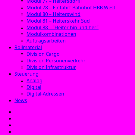
Modul 77 – Heitersdörfli
Modul 78 – Einfahrt Bahnhof HBB West
Modul 80 – Heiterswind
Modul 81 – Heiterskehr Süd
Modul 88 – “Heiter hin und her”
Modulkombinationen
Auftragsarbeiten
Rollmaterial
Division Cargo
Division Personenverkehr
Division Infrastruktur
Steuerung
Analog
Digital
Digital-Adressen
News
E‑Mail
Facebook
Instagram
YouTube