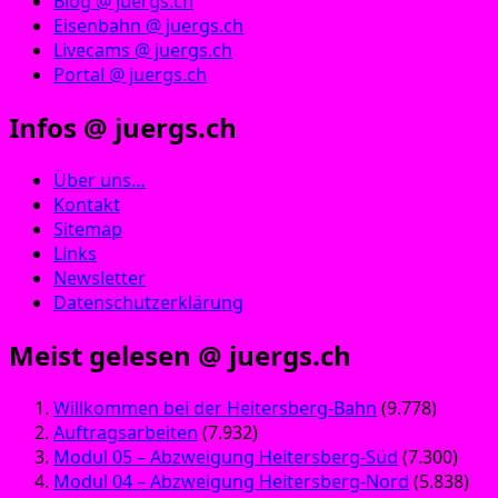
Blog @ juergs.ch
Eisenbahn @ juergs.ch
Livecams @ juergs.ch
Portal @ juergs.ch
Infos @ juergs.ch
Über uns…
Kontakt
Sitemap
Links
Newsletter
Datenschutzerklärung
Meist gelesen @ juergs.ch
Willkommen bei der Heitersberg-Bahn
(9.778)
Auftragsarbeiten
(7.932)
Modul 05 – Abzweigung Heitersberg-Süd
(7.300)
Modul 04 – Abzweigung Heitersberg-Nord
(5.838)