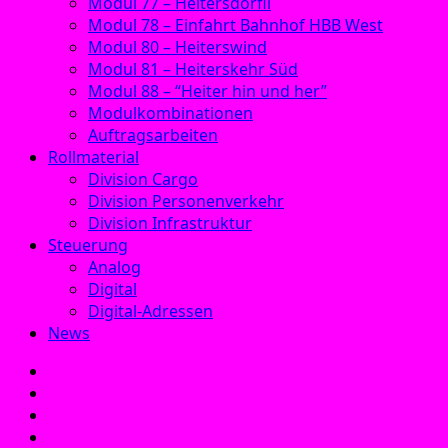
Modul 77 – Heitersdörfli
Modul 78 – Einfahrt Bahnhof HBB West
Modul 80 – Heiterswind
Modul 81 – Heiterskehr Süd
Modul 88 – “Heiter hin und her”
Modulkombinationen
Auftragsarbeiten
Rollmaterial
Division Cargo
Division Personenverkehr
Division Infrastruktur
Steuerung
Analog
Digital
Digital-Adressen
News
E‑Mail
Facebook
Instagram
YouTube