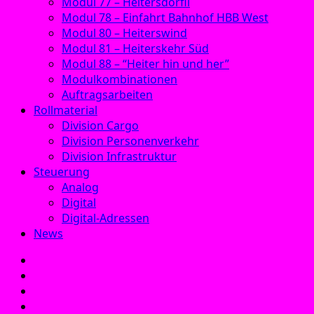
Modul 77 – Heitersdörfli
Modul 78 – Einfahrt Bahnhof HBB West
Modul 80 – Heiterswind
Modul 81 – Heiterskehr Süd
Modul 88 – “Heiter hin und her”
Modulkombinationen
Auftragsarbeiten
Rollmaterial
Division Cargo
Division Personenverkehr
Division Infrastruktur
Steuerung
Analog
Digital
Digital-Adressen
News
E‑Mail
Facebook
Instagram
YouTube