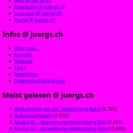
Blog @ juergs.ch
Eisenbahn @ juergs.ch
Livecams @ juergs.ch
Portal @ juergs.ch
Infos @ juergs.ch
Über uns…
Kontakt
Sitemap
Links
Newsletter
Datenschutzerklärung
Meist gelesen @ juergs.ch
Willkommen bei der Heitersberg-Bahn
(9.780)
Auftragsarbeiten
(7.932)
Modul 05 – Abzweigung Heitersberg-Süd
(7.301)
Modul 04 – Abzweigung Heitersberg-Nord
(5.840)