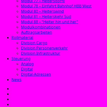
Modul 77 – Heitersdörfli
Modul 78 – Einfahrt Bahnhof HBB West
Modul 80 – Heiterswind
Modul 81 – Heiterskehr Süd
Modul 88 – “Heiter hin und her”
Modulkombinationen
Auftragsarbeiten
Rollmaterial
Division Cargo
Division Personenverkehr
Division Infrastruktur
Steuerung
Analog
Digital
Digital-Adressen
News
E‑Mail
Facebook
Instagram
YouTube