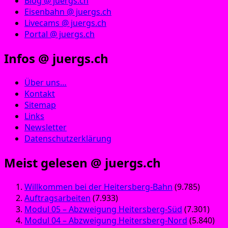
Blog @ juergs.ch
Eisenbahn @ juergs.ch
Livecams @ juergs.ch
Portal @ juergs.ch
Infos @ juergs.ch
Über uns…
Kontakt
Sitemap
Links
Newsletter
Datenschutzerklärung
Meist gelesen @ juergs.ch
Willkommen bei der Heitersberg-Bahn
(9.785)
Auftragsarbeiten
(7.933)
Modul 05 – Abzweigung Heitersberg-Süd
(7.301)
Modul 04 – Abzweigung Heitersberg-Nord
(5.840)