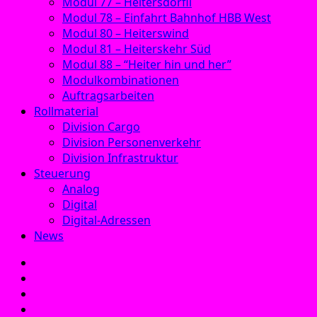
Modul 77 – Heitersdörfli
Modul 78 – Einfahrt Bahnhof HBB West
Modul 80 – Heiterswind
Modul 81 – Heiterskehr Süd
Modul 88 – “Heiter hin und her”
Modulkombinationen
Auftragsarbeiten
Rollmaterial
Division Cargo
Division Personenverkehr
Division Infrastruktur
Steuerung
Analog
Digital
Digital-Adressen
News
E‑Mail
Facebook
Instagram
YouTube