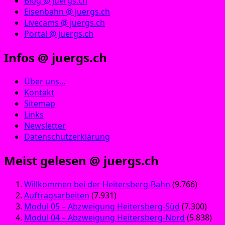
Blog @ juergs.ch
Eisenbahn @ juergs.ch
Livecams @ juergs.ch
Portal @ juergs.ch
Infos @ juergs.ch
Über uns…
Kontakt
Sitemap
Links
Newsletter
Datenschutzerklärung
Meist gelesen @ juergs.ch
Willkommen bei der Heitersberg-Bahn
(9.766)
Auftragsarbeiten
(7.931)
Modul 05 – Abzweigung Heitersberg-Süd
(7.300)
Modul 04 – Abzweigung Heitersberg-Nord
(5.838)