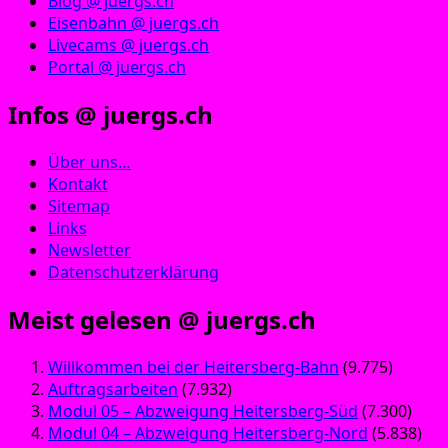
Blog @ juergs.ch
Eisenbahn @ juergs.ch
Livecams @ juergs.ch
Portal @ juergs.ch
Infos @ juergs.ch
Über uns…
Kontakt
Sitemap
Links
Newsletter
Datenschutzerklärung
Meist gelesen @ juergs.ch
Willkommen bei der Heitersberg-Bahn
(9.775)
Auftragsarbeiten
(7.932)
Modul 05 – Abzweigung Heitersberg-Süd
(7.300)
Modul 04 – Abzweigung Heitersberg-Nord
(5.838)