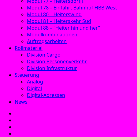
Modul 77 – Heitersdörfli
Modul 78 – Einfahrt Bahnhof HBB West
Modul 80 – Heiterswind
Modul 81 – Heiterskehr Süd
Modul 88 – “Heiter hin und her”
Modulkombinationen
Auftragsarbeiten
Rollmaterial
Division Cargo
Division Personenverkehr
Division Infrastruktur
Steuerung
Analog
Digital
Digital-Adressen
News
E‑Mail
Facebook
Instagram
YouTube