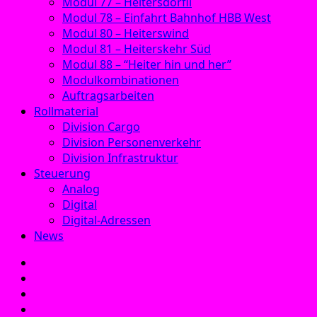
Modul 77 – Heitersdörfli
Modul 78 – Einfahrt Bahnhof HBB West
Modul 80 – Heiterswind
Modul 81 – Heiterskehr Süd
Modul 88 – “Heiter hin und her”
Modulkombinationen
Auftragsarbeiten
Rollmaterial
Division Cargo
Division Personenverkehr
Division Infrastruktur
Steuerung
Analog
Digital
Digital-Adressen
News
E‑Mail
Facebook
Instagram
YouTube