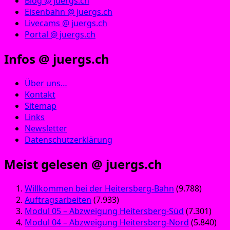
Blog @ juergs.ch
Eisenbahn @ juergs.ch
Livecams @ juergs.ch
Portal @ juergs.ch
Infos @ juergs.ch
Über uns…
Kontakt
Sitemap
Links
Newsletter
Datenschutzerklärung
Meist gelesen @ juergs.ch
Willkommen bei der Heitersberg-Bahn
(9.788)
Auftragsarbeiten
(7.933)
Modul 05 – Abzweigung Heitersberg-Süd
(7.301)
Modul 04 – Abzweigung Heitersberg-Nord
(5.840)