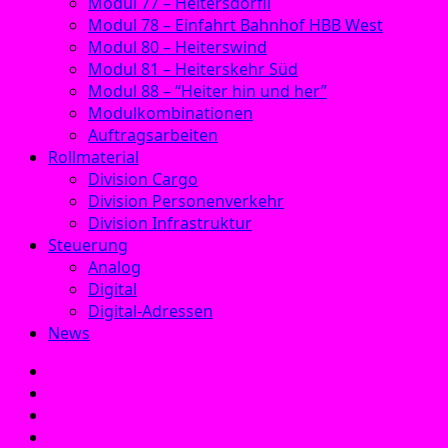
Modul 77 – Heitersdörfli
Modul 78 – Einfahrt Bahnhof HBB West
Modul 80 – Heiterswind
Modul 81 – Heiterskehr Süd
Modul 88 – “Heiter hin und her”
Modulkombinationen
Auftragsarbeiten
Rollmaterial
Division Cargo
Division Personenverkehr
Division Infrastruktur
Steuerung
Analog
Digital
Digital-Adressen
News
E‑Mail
Facebook
Instagram
YouTube