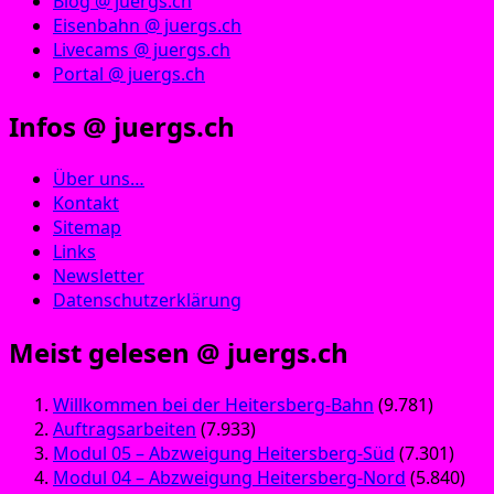
Blog @ juergs.ch
Eisenbahn @ juergs.ch
Livecams @ juergs.ch
Portal @ juergs.ch
Infos @ juergs.ch
Über uns…
Kontakt
Sitemap
Links
Newsletter
Datenschutzerklärung
Meist gelesen @ juergs.ch
Willkommen bei der Heitersberg-Bahn
(9.781)
Auftragsarbeiten
(7.933)
Modul 05 – Abzweigung Heitersberg-Süd
(7.301)
Modul 04 – Abzweigung Heitersberg-Nord
(5.840)