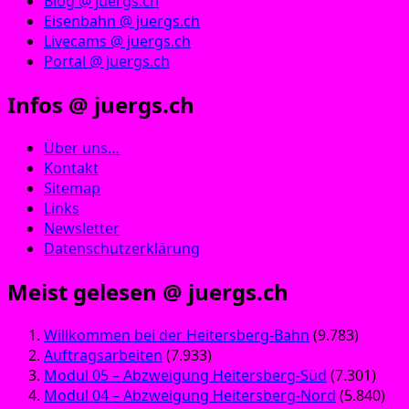
Blog @ juergs.ch
Eisenbahn @ juergs.ch
Livecams @ juergs.ch
Portal @ juergs.ch
Infos @ juergs.ch
Über uns…
Kontakt
Sitemap
Links
Newsletter
Datenschutzerklärung
Meist gelesen @ juergs.ch
Willkommen bei der Heitersberg-Bahn
(9.783)
Auftragsarbeiten
(7.933)
Modul 05 – Abzweigung Heitersberg-Süd
(7.301)
Modul 04 – Abzweigung Heitersberg-Nord
(5.840)