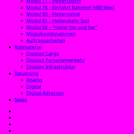
Modul 77 – Heitersdörfli
Modul 78 – Einfahrt Bahnhof HBB West
Modul 80 – Heiterswind
Modul 81 – Heiterskehr Süd
Modul 88 – “Heiter hin und her”
Modulkombinationen
Auftragsarbeiten
Rollmaterial
Division Cargo
Division Personenverkehr
Division Infrastruktur
Steuerung
Analog
Digital
Digital-Adressen
News
E‑Mail
Facebook
Instagram
YouTube