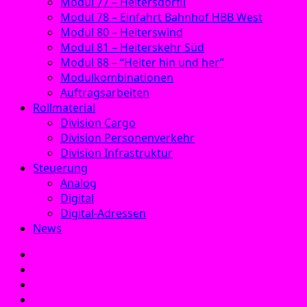
Modul 77 – Heitersdörfli
Modul 78 – Einfahrt Bahnhof HBB West
Modul 80 – Heiterswind
Modul 81 – Heiterskehr Süd
Modul 88 – “Heiter hin und her”
Modulkombinationen
Auftragsarbeiten
Rollmaterial
Division Cargo
Division Personenverkehr
Division Infrastruktur
Steuerung
Analog
Digital
Digital-Adressen
News
E‑Mail
Facebook
Instagram
YouTube