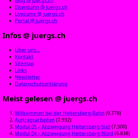
Blog @ juergs.ch
Eisenbahn @ juergs.ch
Livecams @ juergs.ch
Portal @ juergs.ch
Infos @ juergs.ch
Über uns…
Kontakt
Sitemap
Links
Newsletter
Datenschutzerklärung
Meist gelesen @ juergs.ch
Willkommen bei der Heitersberg-Bahn
(9.778)
Auftragsarbeiten
(7.932)
Modul 05 – Abzweigung Heitersberg-Süd
(7.300)
Modul 04 – Abzweigung Heitersberg-Nord
(5.838)