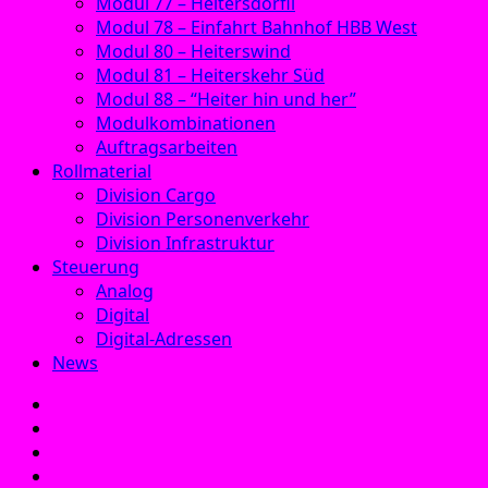
Modul 77 – Heitersdörfli
Modul 78 – Einfahrt Bahnhof HBB West
Modul 80 – Heiterswind
Modul 81 – Heiterskehr Süd
Modul 88 – “Heiter hin und her”
Modulkombinationen
Auftragsarbeiten
Rollmaterial
Division Cargo
Division Personenverkehr
Division Infrastruktur
Steuerung
Analog
Digital
Digital-Adressen
News
E‑Mail
Facebook
Instagram
YouTube