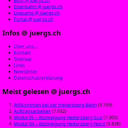
Blog @ juergs.ch
Eisenbahn @ juergs.ch
Livecams @ juergs.ch
Portal @ juergs.ch
Infos @ juergs.ch
Über uns…
Kontakt
Sitemap
Links
Newsletter
Datenschutzerklärung
Meist gelesen @ juergs.ch
Willkommen bei der Heitersberg-Bahn
(9.769)
Auftragsarbeiten
(7.932)
Modul 05 – Abzweigung Heitersberg-Süd
(7.300)
Modul 04 – Abzweigung Heitersberg-Nord
(5.838)